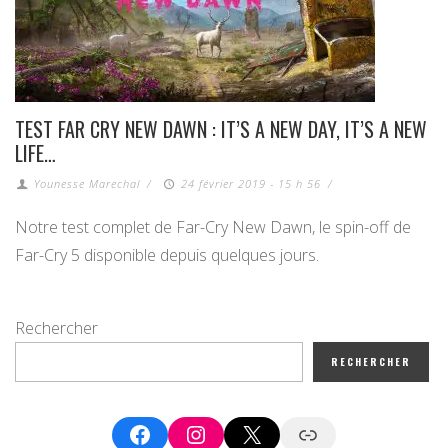
TEST FAR CRY NEW DAWN : IT’S A NEW DAY, IT’S A NEW
LIFE…
Younesse Marechal
/
24 février 2019 - 15 h 56
/
Notre test complet de Far-Cry New Dawn, le spin-off de
Far-Cry 5 disponible depuis quelques jours.
Rechercher
RECHERCHER
Facebook
Instagram
X
Google News