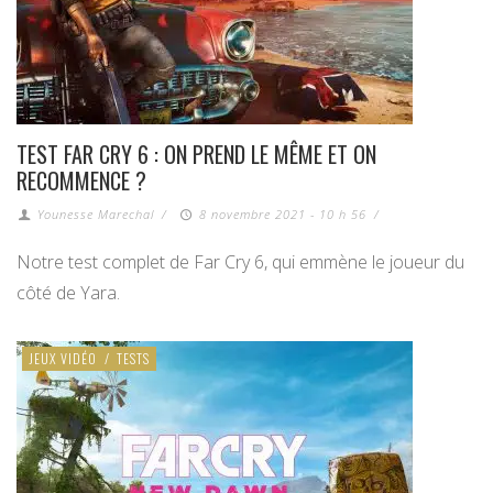
TEST FAR CRY 6 : ON PREND LE MÊME ET ON
RECOMMENCE ?
Younesse Marechal
/
8 novembre 2021 - 10 h 56
/
Notre test complet de Far Cry 6, qui emmène le joueur du
côté de Yara.
JEUX VIDÉO
/
TESTS