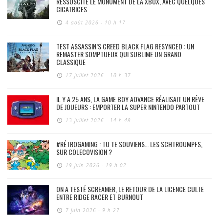
RESSUSCITE LE MONUMENT DE LA XBOX, AVEC QUELQUES
CICATRICES
4 août 2026 - 10 h 17
TEST ASSASSIN’S CREED BLACK FLAG RESYNCED : UN
REMASTER SOMPTUEUX QUI SUBLIME UN GRAND
CLASSIQUE
17 juillet 2026 - 10 h 37
IL Y A 25 ANS, LA GAME BOY ADVANCE RÉALISAIT UN RÊVE
DE JOUEURS : EMPORTER LA SUPER NINTENDO PARTOUT
13 juillet 2026 - 14 h 48
#RÉTROGAMING : TU TE SOUVIENS… LES SCHTROUMPFS,
SUR COLECOVISION ?
19 juin 2026 - 19 h 02
ON A TESTÉ SCREAMER, LE RETOUR DE LA LICENCE CULTE
ENTRE RIDGE RACER ET BURNOUT
7 juin 2026 - 9 h 27