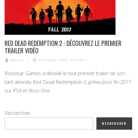
RED DEAD REDEMPTION 2 : DÉCOUVREZ LE PREMIER
TRAILER VIDÉO
Mister L.
/
21 octobre 2016 - 11 h 04
/
Rockstar Games a dévoilé le tout premier trailer de son
tant attendu Red Dead Redemption 2, prévu pour fin 2017
sur PS4 et Xbox One.
Rechercher
RECHERCHER