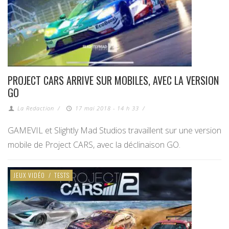
PROJECT CARS ARRIVE SUR MOBILES, AVEC LA VERSION
GO
La Redaction
/
17 mai 2018 - 14 h 33
/
GAMEVIL et Slightly Mad Studios travaillent sur une version
mobile de Project CARS, avec la déclinaison GO.
JEUX VIDÉO
/
TESTS