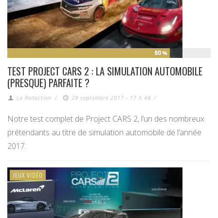
80
%
TEST PROJECT CARS 2 : LA SIMULATION AUTOMOBILE
(PRESQUE) PARFAITE ?
La Redaction
/
29 septembre 2017 - 17 h 48
/
Notre test complet de Project CARS 2, l’un des nombreux
prétendants au titre de simulation automobile de l’année
2017.
JEUX VIDÉO