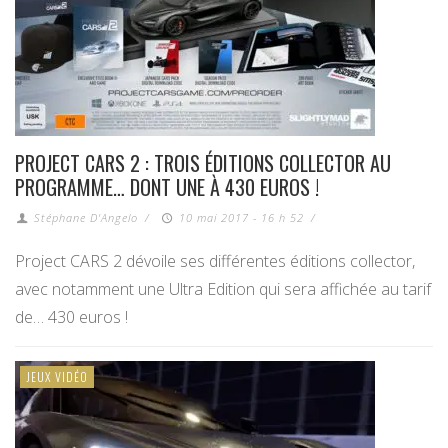
PROJECT CARS 2 : TROIS ÉDITIONS COLLECTOR AU
PROGRAMME… DONT UNE À 430 EUROS !
Stéphane D'Angelo
/
10 mai 2017 - 16 h 52
/
Project CARS 2 dévoile ses différentes éditions collector,
avec notamment une Ultra Edition qui sera affichée au tarif
de… 430 euros !
JEUX VIDÉO