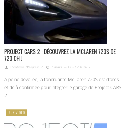
PROJECT CARS 2 : DÉCOUVREZ LA MCLAREN 720S DE
720 CH !
Stéphane D'Angelo
/
7 mars 2017 - 17 h 26
/
A peine dévoilée, la tonitruante McLaren 720S est d’ores
et déjà confirmée pour intégrer le garage de Project CARS
2.
JEUX VIDÉO