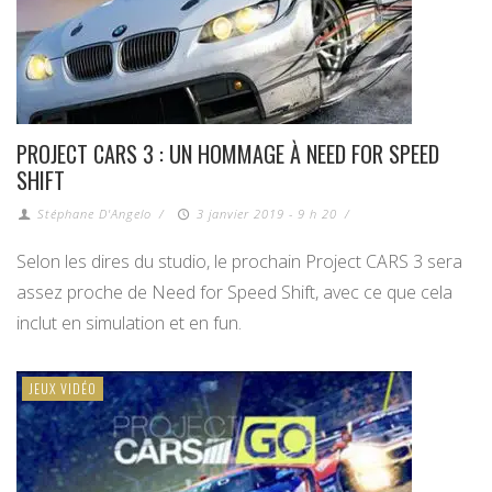
PROJECT CARS 3 : UN HOMMAGE À NEED FOR SPEED
SHIFT
Stéphane D'Angelo
/
3 janvier 2019 - 9 h 20
/
Selon les dires du studio, le prochain Project CARS 3 sera
assez proche de Need for Speed Shift, avec ce que cela
inclut en simulation et en fun.
JEUX VIDÉO