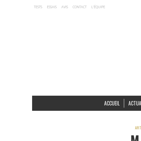
TESTS
ESSAIS
AVIS
CONTACT
L’ÉQUIPE
ACCUEIL
ACTUA
ART
M