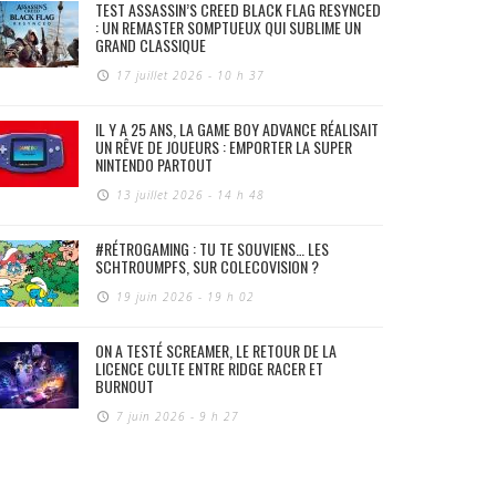
TEST ASSASSIN’S CREED BLACK FLAG RESYNCED
: UN REMASTER SOMPTUEUX QUI SUBLIME UN
GRAND CLASSIQUE
17 juillet 2026 - 10 h 37
IL Y A 25 ANS, LA GAME BOY ADVANCE RÉALISAIT
UN RÊVE DE JOUEURS : EMPORTER LA SUPER
NINTENDO PARTOUT
13 juillet 2026 - 14 h 48
#RÉTROGAMING : TU TE SOUVIENS… LES
SCHTROUMPFS, SUR COLECOVISION ?
19 juin 2026 - 19 h 02
ON A TESTÉ SCREAMER, LE RETOUR DE LA
LICENCE CULTE ENTRE RIDGE RACER ET
BURNOUT
7 juin 2026 - 9 h 27