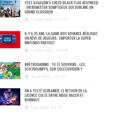
TEST ASSASSIN’S CREED BLACK FLAG RESYNCED
: UN REMASTER SOMPTUEUX QUI SUBLIME UN
GRAND CLASSIQUE
17 juillet 2026 - 10 h 37
IL Y A 25 ANS, LA GAME BOY ADVANCE RÉALISAIT
UN RÊVE DE JOUEURS : EMPORTER LA SUPER
NINTENDO PARTOUT
13 juillet 2026 - 14 h 48
#RÉTROGAMING : TU TE SOUVIENS… LES
SCHTROUMPFS, SUR COLECOVISION ?
19 juin 2026 - 19 h 02
ON A TESTÉ SCREAMER, LE RETOUR DE LA
LICENCE CULTE ENTRE RIDGE RACER ET
BURNOUT
7 juin 2026 - 9 h 27