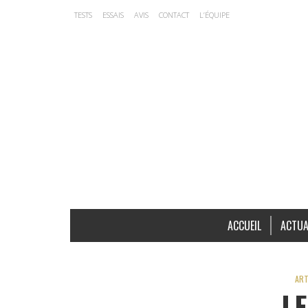
TESTS
ESSAIS
AVIS
CONTACT
L’ÉQUIPE
ACCUEIL
ACTUA
ART
L