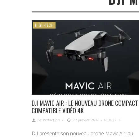
HIGH-TECH
DJI MAVIC AIR : LE NOUVEAU DRONE COMPACT
COMPATIBLE VIDÉO 4K
La Redaction
/
23 janvier 2018 - 18 h 37
/
DJI présente son nouveau drone Mavic Air, au