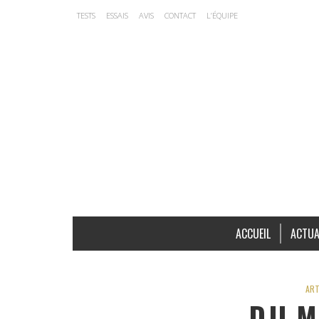
TESTS
ESSAIS
AVIS
CONTACT
L’ÉQUIPE
ACCUEIL
ACTUA
ART
DJI M