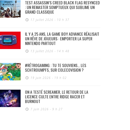
TEST ASSASSIN’S CREED BLACK FLAG RESYNCED
: UN REMASTER SOMPTUEUX QUI SUBLIME UN
GRAND CLASSIQUE
17 juillet 2026 - 10 h 37
IL Y A 25 ANS, LA GAME BOY ADVANCE RÉALISAIT
UN RÊVE DE JOUEURS : EMPORTER LA SUPER
NINTENDO PARTOUT
13 juillet 2026 - 14 h 48
#RÉTROGAMING : TU TE SOUVIENS… LES
SCHTROUMPFS, SUR COLECOVISION ?
19 juin 2026 - 19 h 02
ON A TESTÉ SCREAMER, LE RETOUR DE LA
LICENCE CULTE ENTRE RIDGE RACER ET
BURNOUT
7 juin 2026 - 9 h 27