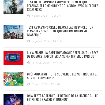
TEST HALO CAMPAIGN EVOLVED : LE REMAKE QUI
RESSUSCITE LE MONUMENT DE LA XBOX, AVEC QUELQUES
CICATRICES
4 août 2026 - 10 h 17
TEST ASSASSIN’S CREED BLACK FLAG RESYNCED : UN
REMASTER SOMPTUEUX QUI SUBLIME UN GRAND
CLASSIQUE
17 juillet 2026 - 10 h 37
IL Y A 25 ANS, LA GAME BOY ADVANCE RÉALISAIT UN RÊVE
DE JOUEURS : EMPORTER LA SUPER NINTENDO PARTOUT
13 juillet 2026 - 14 h 48
#RÉTROGAMING : TU TE SOUVIENS… LES SCHTROUMPFS,
SUR COLECOVISION ?
19 juin 2026 - 19 h 02
ON A TESTÉ SCREAMER, LE RETOUR DE LA LICENCE CULTE
ENTRE RIDGE RACER ET BURNOUT