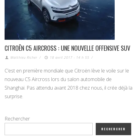
CITROËN C5 AIRCROSS : UNE NOUVELLE OFFENSIVE SUV
Matthieu Richer
/
18 avril 2017 - 14 h 55
/
C’est en première mondiale que Citroën lève le voile sur le
nouveau C5 Aircross lors du salon automobile de
Shanghai. Pas attendu avant 2018 chez nous, il crée déjà la
surprise.
Rechercher
RECHERCHER