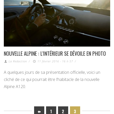
NOUVELLE ALPINE : L’INTÉRIEUR SE DÉVOILE EN PHOTO
La Redaction
/
11 février 2016 - 16 h 57
/
A quelques jours de sa présentation officielle, voici un
cliché de ce qui pourrait être l’habitacle de la nouvelle
Alpine A120.
1
2
3