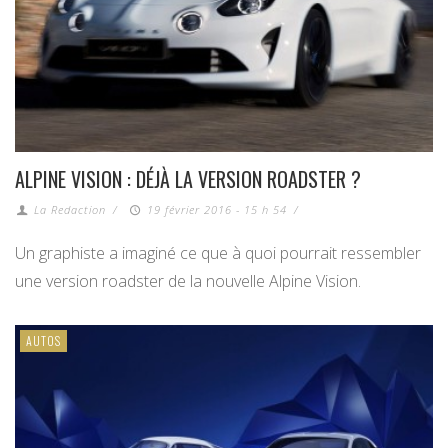
ALPINE VISION : DÉJÀ LA VERSION ROADSTER ?
La Redaction
/
19 février 2016 - 15 h 54
/
Un graphiste a imaginé ce que à quoi pourrait ressembler
une version roadster de la nouvelle Alpine Vision.
AUTOS