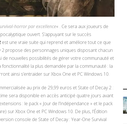
survival-horror par excellence
« . Ce sera aux joueurs de
ocalyptique ouvert. S’appuyant sur le succès
2
est une vraie suite qui reprend et améliore tout ce que
ecay 2 propose des personnages uniques disposant chacun
ssi de nouvelles possibilités de gérer votre communauté et
la fonctionnalité la plus demandée par la communauté : la
rront ainsi s’entraider sur Xbox One et PC Windows 10.
mmercialisée au prix de 29,99 euros et State of Decay 2 :
ltime sera disponible en accès anticipé quatre jours avant
extensions : le pack « Jour de l’Indépendance » et le pack
ure) sur Xbox One et PC Windows 10. De plus, l’Édition
version console de State of Decay : Year-One Survival