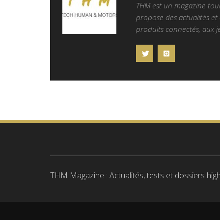
THM est un magazine tourn
propose des actualités et d
produits connectés, aux je
THM Magazine : Actualités, tests et dossiers high-