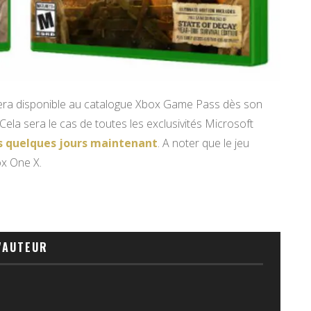
ra disponible au catalogue Xbox Game Pass dès son
Cela sera le cas de toutes les exclusivités Microsoft
s quelques jours maintenant
. A noter que le jeu
x One X.
'AUTEUR