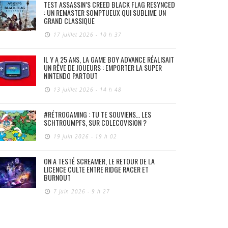
TEST ASSASSIN’S CREED BLACK FLAG RESYNCED
: UN REMASTER SOMPTUEUX QUI SUBLIME UN
GRAND CLASSIQUE
17 juillet 2026 - 10 h 37
IL Y A 25 ANS, LA GAME BOY ADVANCE RÉALISAIT
UN RÊVE DE JOUEURS : EMPORTER LA SUPER
NINTENDO PARTOUT
13 juillet 2026 - 14 h 48
#RÉTROGAMING : TU TE SOUVIENS… LES
SCHTROUMPFS, SUR COLECOVISION ?
19 juin 2026 - 19 h 02
ON A TESTÉ SCREAMER, LE RETOUR DE LA
LICENCE CULTE ENTRE RIDGE RACER ET
BURNOUT
7 juin 2026 - 9 h 27