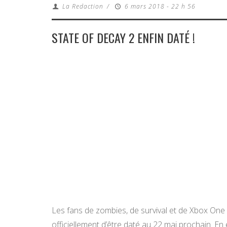
La Redaction
/
6 mars 2018 - 22 h 56
STATE OF DECAY 2 ENFIN DATÉ !
Les fans de zombies, de survival et de Xbox One
officiellement d’être daté au 22 mai prochain. En 