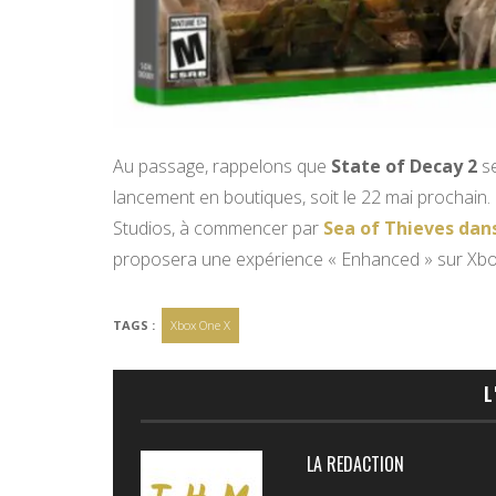
Au passage, rappelons que
State of Decay 2
se
lancement en boutiques, soit le 22 mai prochain. 
Studios, à commencer par
Sea of Thieves dan
proposera une expérience « Enhanced » sur Xbo
TAGS :
Xbox One X
L
LA REDACTION