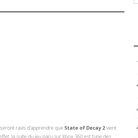
 seront ravis d’apprendre que
State of Decay 2
vient
effet, la suite du jeu paru sur Xbox 360 est l’une des