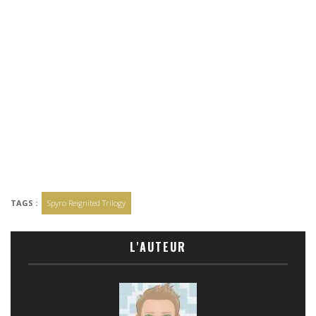
TAGS :
Spyro Reignited Trilogy
L'AUTEUR