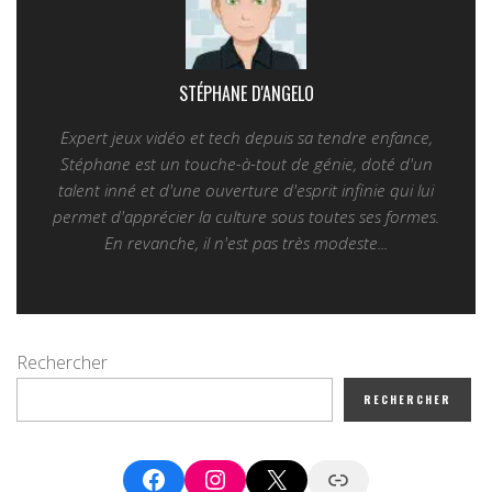
STÉPHANE D'ANGELO
Expert jeux vidéo et tech depuis sa tendre enfance,
Stéphane est un touche-à-tout de génie, doté d'un
talent inné et d'une ouverture d'esprit infinie qui lui
permet d'apprécier la culture sous toutes ses formes.
En revanche, il n'est pas très modeste...
Rechercher
RECHERCHER
Facebook
Instagram
X
Google News