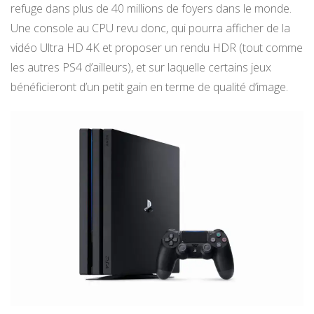
refuge dans plus de 40 millions de foyers dans le monde.
Une console au CPU revu donc, qui pourra afficher de la
vidéo Ultra HD 4K et proposer un rendu HDR (tout comme
les autres PS4 d’ailleurs), et sur laquelle certains jeux
bénéficieront d’un petit gain en terme de qualité d’image.