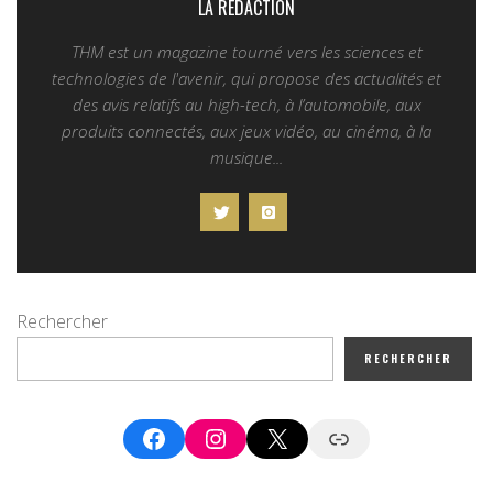
LA REDACTION
THM est un magazine tourné vers les sciences et
technologies de l'avenir, qui propose des actualités et
des avis relatifs au high-tech, à l’automobile, aux
produits connectés, aux jeux vidéo, au cinéma, à la
musique...
Rechercher
RECHERCHER
Facebook
Instagram
X
Google News