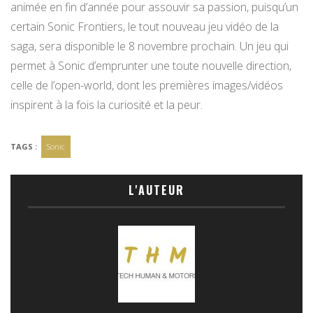
animée en fin d’année pour assouvir sa passion, puisqu’un
certain Sonic Frontiers, le tout nouveau jeu vidéo de la
saga, sera disponible le 8 novembre prochain. Un jeu qui
permet à Sonic d’emprunter une toute nouvelle direction,
celle de l’open-world, dont les premières images/vidéos
inspirent à la fois la curiosité et la peur.
TAGS :
Sonic
L'AUTEUR