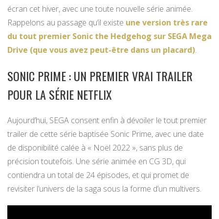
écran cet hiver, avec une toute nouvelle série animée.
Rappelons au passage qu’il existe
une version très rare
du tout premier Sonic the Hedgehog sur SEGA Mega
Drive (que vous avez peut-être dans un placard)
.
SONIC PRIME : UN PREMIER VRAI TRAILER
POUR LA SÉRIE NETFLIX
Aujourd’hui, SEGA consent enfin à dévoiler le tout premier
trailer de cette série baptisée Sonic Prime, avec une date
de disponibilité calée à « Noël 2022 », sans plus de
précision toutefois. Une série animée en CG 3D, qui
contiendra un total de 24 épisodes, et qui promet de
revisiter l’univers de la saga sous la forme d’un multivers.