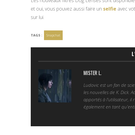
Les nouveaux filtres Dog Lenses sont disponible
et oui, vous pouvez aussi faire un
selfie
avec votr
sur lui.
TAGS :
Snapchat
L
MISTER L.
Ludovic est un fan de sc
les nouvelles de K. Dick. 
apportés à l'utilisateur, il
également en tant qu'entr