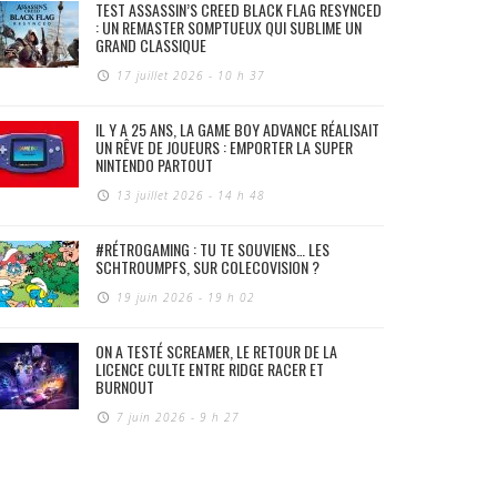
TEST ASSASSIN’S CREED BLACK FLAG RESYNCED
: UN REMASTER SOMPTUEUX QUI SUBLIME UN
GRAND CLASSIQUE
17 juillet 2026 - 10 h 37
IL Y A 25 ANS, LA GAME BOY ADVANCE RÉALISAIT
UN RÊVE DE JOUEURS : EMPORTER LA SUPER
NINTENDO PARTOUT
13 juillet 2026 - 14 h 48
#RÉTROGAMING : TU TE SOUVIENS… LES
SCHTROUMPFS, SUR COLECOVISION ?
19 juin 2026 - 19 h 02
ON A TESTÉ SCREAMER, LE RETOUR DE LA
LICENCE CULTE ENTRE RIDGE RACER ET
BURNOUT
7 juin 2026 - 9 h 27