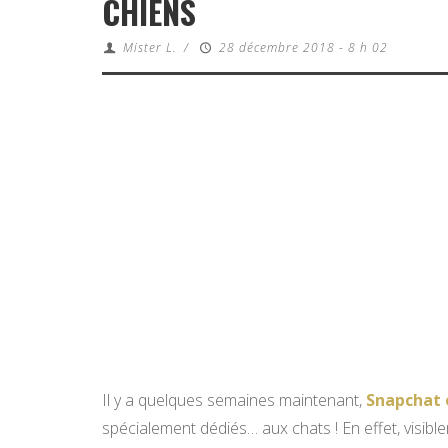
CHIENS
Mister L.
/
28 décembre 2018 - 8 h 02
Il y a quelques semaines maintenant,
Snapchat o
spécialement dédiés… aux chats ! En effet, visibl