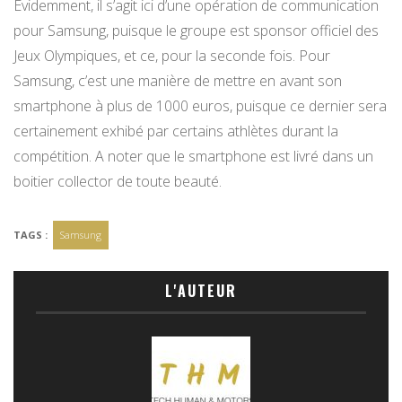
Evidemment, il s’agit ici d’une opération de communication
pour Samsung, puisque le groupe est sponsor officiel des
Jeux Olympiques, et ce, pour la seconde fois. Pour
Samsung, c’est une manière de mettre en avant son
smartphone à plus de 1000 euros, puisque ce dernier sera
certainement exhibé par certains athlètes durant la
compétition. A noter que le smartphone est livré dans un
boitier collector de toute beauté.
TAGS :
Samsung
L'AUTEUR