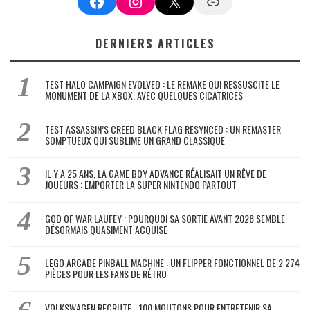
Facebook
Instagram
X
Google News
DERNIERS ARTICLES
TEST HALO CAMPAIGN EVOLVED : LE REMAKE QUI RESSUSCITE LE
MONUMENT DE LA XBOX, AVEC QUELQUES CICATRICES
TEST ASSASSIN’S CREED BLACK FLAG RESYNCED : UN REMASTER
SOMPTUEUX QUI SUBLIME UN GRAND CLASSIQUE
IL Y A 25 ANS, LA GAME BOY ADVANCE RÉALISAIT UN RÊVE DE
JOUEURS : EMPORTER LA SUPER NINTENDO PARTOUT
GOD OF WAR LAUFEY : POURQUOI SA SORTIE AVANT 2028 SEMBLE
DÉSORMAIS QUASIMENT ACQUISE
LEGO ARCADE PINBALL MACHINE : UN FLIPPER FONCTIONNEL DE 2 274
PIÈCES POUR LES FANS DE RÉTRO
VOLKSWAGEN RECRUTE… 100 MOUTONS POUR ENTRETENIR SA