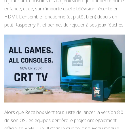
rejouer aux consoles et aux jeux vidéo qui ont bercé notre
enfance, et ce, sur n’importe quelle télévision récente en
HDMI. L’ensemble fonctionne (et plutôt bien) depuis un
petit Raspberry Pi, et permet de rejouer à ses jeux fétiches.
Alors que Recalbox vient tout juste de lancer la version 8.0
de son OS, les équipes derrière le projet ont également
officialisé RGB Dual. Il s’agit là d’un tout nouveau module