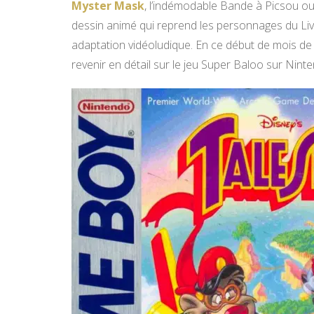
Myster Mask
, l’indémodable Bande à Picsou ou
dessin animé qui reprend les personnages du Livre
adaptation vidéoludique. En ce début de mois de
revenir en détail sur le jeu Super Baloo sur Nin