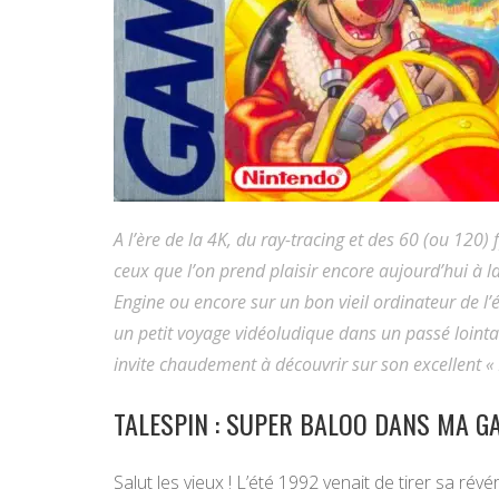
A l’ère de la 4K, du ray-tracing et des 60 (ou 120)
ceux que l’on prend plaisir encore aujourd’hui à 
Engine ou encore sur un bon vieil ordinateur de l
un petit voyage vidéoludique dans un passé loin
invite chaudement à découvrir sur son excellent « 
TALESPIN : SUPER BALOO DANS MA G
Salut les vieux ! L’été 1992 venait de tirer sa r