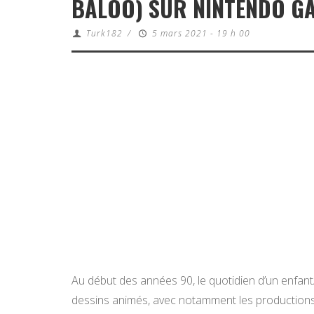
BALOO) SUR NINTENDO G
Turk182
/
5 mars 2021 - 19 h 00
Au début des années 90, le quotidien d’un enfant
dessins animés, avec notamment les productions 