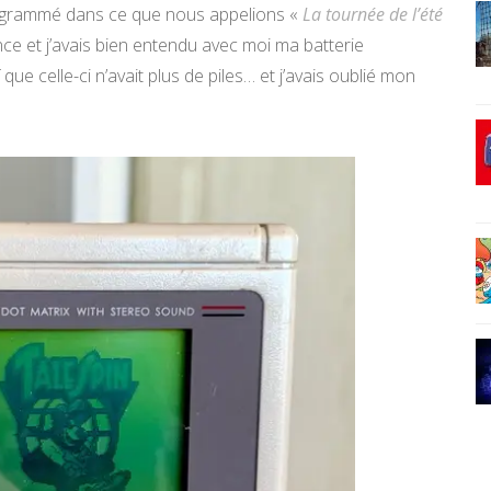
programmé dans ce que nous appelions «
La tournée de l’été
ence et j’avais bien entendu avec moi ma batterie
e celle-ci n’avait plus de piles… et j’avais oublié mon