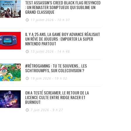
TEST ASSASSIN’S CREED BLACK FLAG RESYNCED
: UN REMASTER SOMPTUEUX QUI SUBLIME UN
GRAND CLASSIQUE
17 juillet 2026 - 10 h 37
IL Y A 25 ANS, LA GAME BOY ADVANCE RÉALISAIT
UN RÊVE DE JOUEURS : EMPORTER LA SUPER
NINTENDO PARTOUT
13 juillet 2026 - 14 h 48
#RÉTROGAMING : TU TE SOUVIENS… LES
SCHTROUMPFS, SUR COLECOVISION ?
19 juin 2026 - 19 h 02
ON A TESTÉ SCREAMER, LE RETOUR DE LA
LICENCE CULTE ENTRE RIDGE RACER ET
BURNOUT
7 juin 2026 - 9 h 27