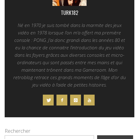
TURK182
Né en 1970 je suis tombé dans la marmite des jeux
vidéo en 1978 lorsque l’on m’a offert ma première
console : PONG. J’ai donc grandi dans les années 80 et
eu la chance de connaitre l’introduction du jeu vidéo
dans les foyers grâces aux diverses consoles et micro-
ordinateurs qui sont passés entre mes mains et qui
maintenant trônent dans ma Gameroom. Mon
retroblog retrace ces grands moments de l’âge d’or du
jeu vidéo à l’aide de petites histoires.
Rechercher