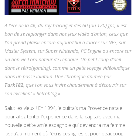
A l’ère de la 4K, du ray-tracing et des 60 (ou 120) fps, il est
bon de se replonger dans nos jeux vidéo d’antan, ceux que
l’on prend plaisir encore aujourd’hui à lancer sur NES, sur
Master System, sur Super Nintendo, PC Engine ou encore sur
un bon vieil ordinateur de l’époque. Un petit coup d’oeil
dans le rétro(gaming), comme un petit voyage vidéoludique
dans un passé lointain. Une chronique animée par
Turk182
, que l’on vous invite chaudement à découvrir sur
son excellent « Rétroblog ».
Salut les vieux ! En 1994, je quittais ma Provence natale
pour allez tenter l’expérience dans la capitale avec ma
nouvelle petite amie espagnole qui deviendra ma femme
jusqu’au moment où j’écris ces lignes et pour beaucoup