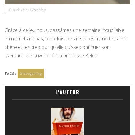
© Turk 182 / Rétroblog
Grâce à ce jeu nous, passâmes une semaine inoubliable
en n’omettant pas, toutefois, de laisser les manettes à ma
chère et tendre pour qu’elle puisse continuer son
aventure, et sauver enfin la princesse Zelda.
TAGS :
#retrogaming
L'AUTEUR