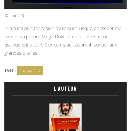
© Turk182
Je n’aurai plus l’occasion d’y rejouer jusqu’à posséder moi-
même ma propre Mega Drive et du fait, m’entrainer
assidument à contrôler ce maudit apprenti sorcier aux
grandes oreilles.
TAGS :
#retrogaming
L'AUTEUR