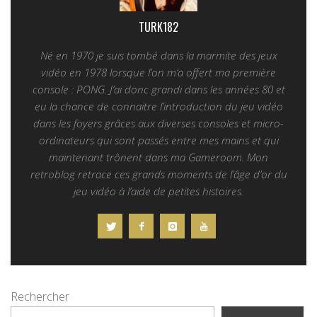
TURK182
Né en 1970 je suis tombé dans la marmite des jeux
vidéo en 1978 lorsque l’on m’a offert ma première
console : PONG. J’ai donc grandi dans les années 80 et
eu la chance de connaitre l’introduction du jeu vidéo
dans les foyers grâces aux diverses consoles et micro-
ordinateurs qui sont passés entre mes mains et qui
maintenant trônent dans ma Gameroom. Mon
retroblog retrace ces grands moments de l’âge d’or du
jeu vidéo à l’aide de petites histoires.
Rechercher