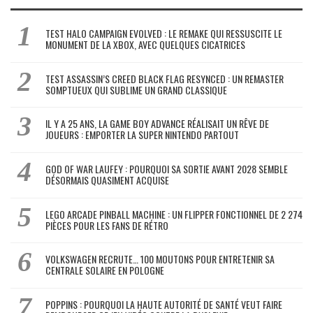
TEST HALO CAMPAIGN EVOLVED : LE REMAKE QUI RESSUSCITE LE
MONUMENT DE LA XBOX, AVEC QUELQUES CICATRICES
TEST ASSASSIN’S CREED BLACK FLAG RESYNCED : UN REMASTER
SOMPTUEUX QUI SUBLIME UN GRAND CLASSIQUE
IL Y A 25 ANS, LA GAME BOY ADVANCE RÉALISAIT UN RÊVE DE
JOUEURS : EMPORTER LA SUPER NINTENDO PARTOUT
GOD OF WAR LAUFEY : POURQUOI SA SORTIE AVANT 2028 SEMBLE
DÉSORMAIS QUASIMENT ACQUISE
LEGO ARCADE PINBALL MACHINE : UN FLIPPER FONCTIONNEL DE 2 274
PIÈCES POUR LES FANS DE RÉTRO
VOLKSWAGEN RECRUTE… 100 MOUTONS POUR ENTRETENIR SA
CENTRALE SOLAIRE EN POLOGNE
POPPINS : POURQUOI LA HAUTE AUTORITÉ DE SANTÉ VEUT FAIRE