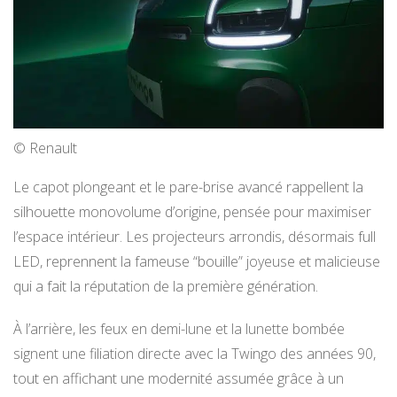
© Renault
Le capot plongeant et le pare-brise avancé rappellent la
silhouette monovolume d’origine, pensée pour maximiser
l’espace intérieur. Les projecteurs arrondis, désormais full
LED, reprennent la fameuse “bouille” joyeuse et malicieuse
qui a fait la réputation de la première génération.
À l’arrière, les feux en demi-lune et la lunette bombée
signent une filiation directe avec la Twingo des années 90,
tout en affichant une modernité assumée grâce à un