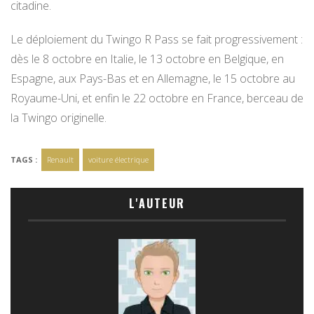
citadine.
Le déploiement du Twingo R Pass se fait progressivement :
dès le 8 octobre en Italie, le 13 octobre en Belgique, en
Espagne, aux Pays-Bas et en Allemagne, le 15 octobre au
Royaume-Uni, et enfin le 22 octobre en France, berceau de
la Twingo originelle.
TAGS :
Renault
voiture électrique
L'AUTEUR