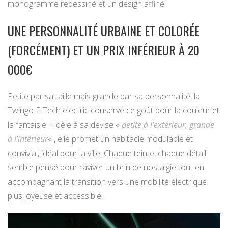
monogramme redessiné et un design affiné.
UNE PERSONNALITÉ URBAINE ET COLORÉE
(FORCÉMENT) ET UN PRIX INFÉRIEUR À 20
000€
Petite par sa taille mais grande par sa personnalité, la
Twingo E-Tech electric conserve ce goût pour la couleur et
la fantaisie. Fidèle à sa devise «
petite à l’extérieur, grande
à l’intérieur
« , elle promet un habitacle modulable et
convivial, idéal pour la ville. Chaque teinte, chaque détail
semble pensé pour raviver un brin de nostalgie tout en
accompagnant la transition vers une mobilité électrique
plus joyeuse et accessible.