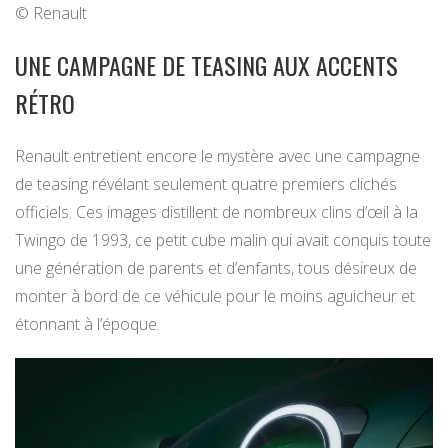
© Renault
UNE CAMPAGNE DE TEASING AUX ACCENTS
RÉTRO
Renault entretient encore le mystère avec une campagne
de teasing révélant seulement quatre premiers clichés
officiels. Ces images distillent de nombreux clins d’œil à la
Twingo de 1993, ce petit cube malin qui avait conquis toute
une génération de parents et d’enfants, tous désireux de
monter à bord de ce véhicule pour le moins aguicheur et
étonnant à l’époque.