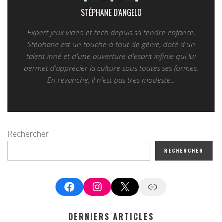
STÉPHANE D'ANGELO
Expert jeux vidéo et tech depuis sa tendre enfance,
Stéphane est un touche-à-tout de génie, doté d'un
talent inné et d'une ouverture d'esprit infinie qui lui
permet d'apprécier la culture sous toutes ses formes.
En revanche, il n'est pas très modeste...
Rechercher
RECHERCHER
Facebook
Instagram
X
Google News
DERNIERS ARTICLES