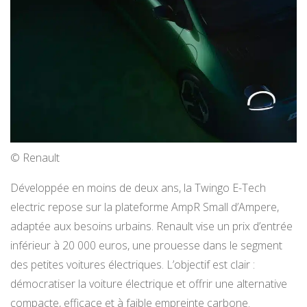
© Renault
Développée en moins de deux ans, la Twingo E-Tech
electric repose sur la plateforme AmpR Small d’Ampere,
adaptée aux besoins urbains. Renault vise un prix d’entrée
inférieur à 20 000 euros, une prouesse dans le segment
des petites voitures électriques. L’objectif est clair :
démocratiser la voiture électrique et offrir une alternative
compacte, efficace et à faible empreinte carbone.