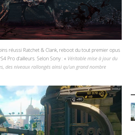
oins réussi Ratchet & Clank, reboot du tout premier opus
PS4 Pro d’ailleurs. Selon Sony : «
Véritable mise à jour du
es, des niveaux rallongés ainsi qu’un grand nombre