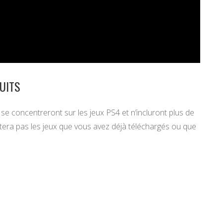
TUITS
 se concentreront sur les jeux PS4 et n’incluront plus de
fectera pas les jeux que vous avez déjà téléchargés ou que