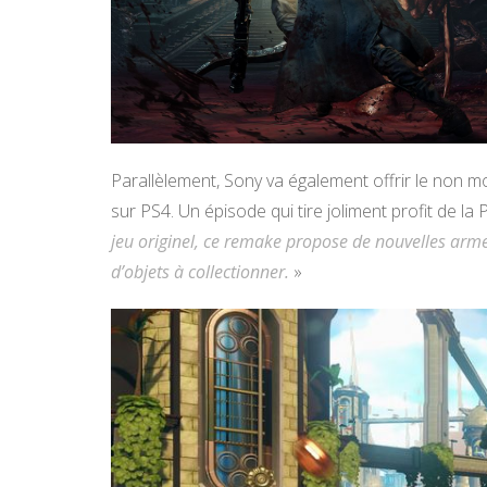
Parallèlement, Sony va également offrir le non m
sur PS4. Un épisode qui tire joliment profit de la 
jeu originel, ce remake propose de nouvelles arm
d’objets à collectionner.
»