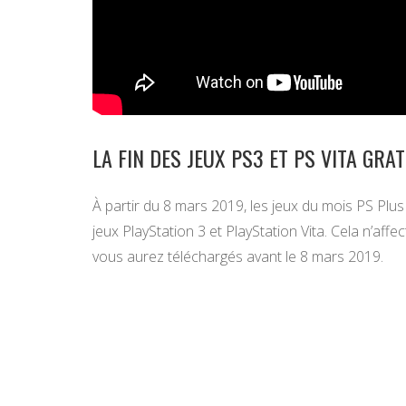
LA FIN DES JEUX PS3 ET PS VITA GRA
À partir du 8 mars 2019, les jeux du mois PS Plus
jeux PlayStation 3 et PlayStation Vita. Cela n’af
vous aurez téléchargés avant le 8 mars 2019.