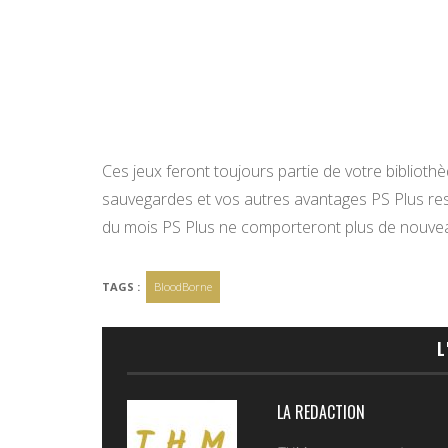
Ces jeux feront toujours partie de votre bibliot
sauvegardes et vos autres avantages PS Plus res
du mois PS Plus ne comporteront plus de nouveau
TAGS :
BloodBorne
L
LA REDACTION