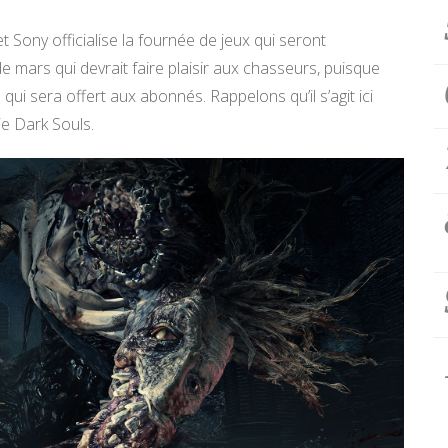
Sony officialise la fournée de jeux qui seront
e mars qui devrait faire plaisir aux chasseurs, puisque
e
qui sera offert aux abonnés. Rappelons qu’il s’agit ici
ie Dark Souls.