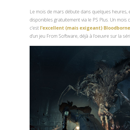
Le mois de mars débute dans quelques heures, et 
disponibles gratuitement via le PS Plus. Un mois d
c’est
l’excellent (mais exigeant) Bloodborn
d’un jeu From Software, déjà à l’oeuvre sur la sér