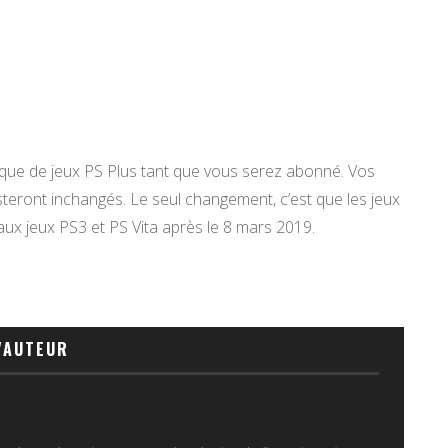
hèque de jeux PS Plus tant que vous serez abonné. Vos
teront inchangés. Le seul changement, c’est que les jeux
x jeux PS3 et PS Vita après le 8 mars 2019.
'AUTEUR