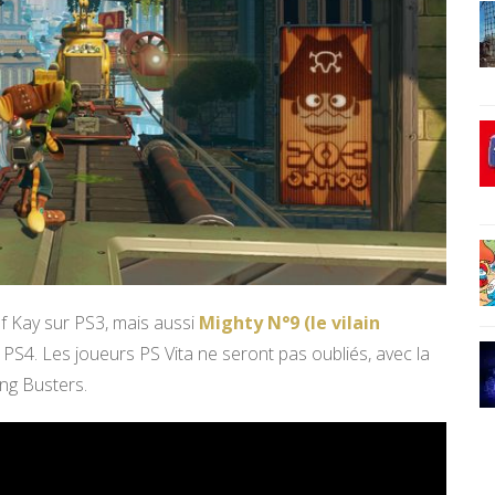
f Kay sur PS3, mais aussi
Mighty N°9 (le vilain
PS4. Les joueurs PS Vita ne seront pas oubliés, avec la
ing Busters.