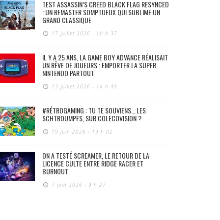
TEST ASSASSIN’S CREED BLACK FLAG RESYNCED
: UN REMASTER SOMPTUEUX QUI SUBLIME UN
GRAND CLASSIQUE
17 juillet 2026 - 10 h 37
IL Y A 25 ANS, LA GAME BOY ADVANCE RÉALISAIT
UN RÊVE DE JOUEURS : EMPORTER LA SUPER
NINTENDO PARTOUT
13 juillet 2026 - 14 h 48
#RÉTROGAMING : TU TE SOUVIENS… LES
SCHTROUMPFS, SUR COLECOVISION ?
19 juin 2026 - 19 h 02
ON A TESTÉ SCREAMER, LE RETOUR DE LA
LICENCE CULTE ENTRE RIDGE RACER ET
BURNOUT
7 juin 2026 - 9 h 27