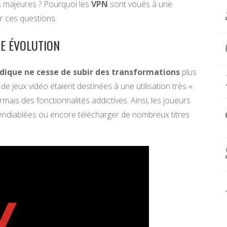
s majeures ? Pourquoi les
VPN
sont voués à une
ur ces questions.
NE ÉVOLUTION
dique ne cesse de subir des transformations
plus
e jeux vidéo étaient destinées à une utilisation très «
mais des fonctionnalités addictives. Ainsi, les joueurs
e endiablées ou encore télécharger de nombreux titres