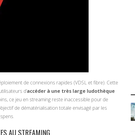
déploiement de connexions rapides (VDSL et fibre). Cette
ilisateurs d’
accéder à une très large ludothèque
ns, ce jeu en streaming reste inaccessible pour de
jectif de dématérialisation totale envisagé par les
uspens.
ÉES AU STREAMING