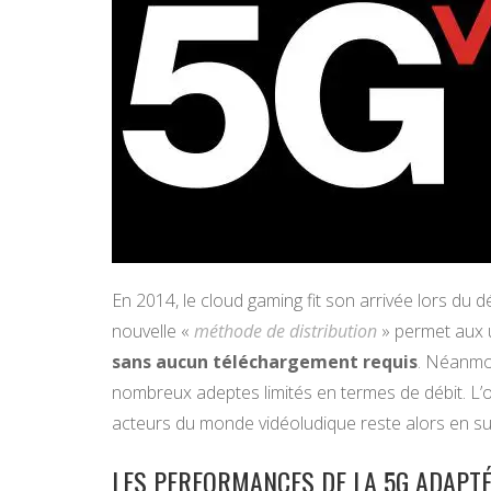
En 2014, le cloud gaming fit son arrivée lors du 
nouvelle «
méthode de distribution
» permet aux ut
sans aucun téléchargement requis
. Néanmoi
nombreux adeptes limités en termes de débit. L’ob
acteurs du monde vidéoludique reste alors en s
LES PERFORMANCES DE LA 5G ADAPT