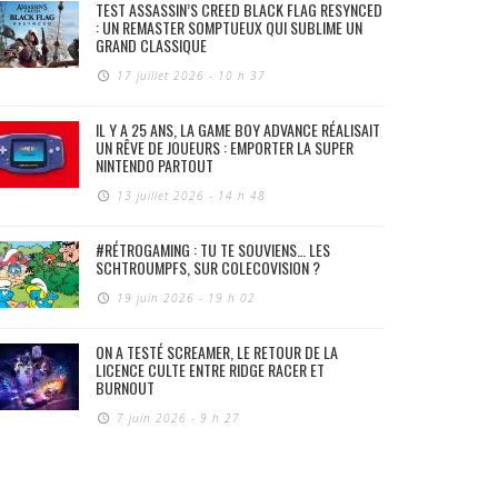
TEST ASSASSIN’S CREED BLACK FLAG RESYNCED
: UN REMASTER SOMPTUEUX QUI SUBLIME UN
GRAND CLASSIQUE
17 juillet 2026 - 10 h 37
IL Y A 25 ANS, LA GAME BOY ADVANCE RÉALISAIT
UN RÊVE DE JOUEURS : EMPORTER LA SUPER
NINTENDO PARTOUT
13 juillet 2026 - 14 h 48
#RÉTROGAMING : TU TE SOUVIENS… LES
SCHTROUMPFS, SUR COLECOVISION ?
19 juin 2026 - 19 h 02
ON A TESTÉ SCREAMER, LE RETOUR DE LA
LICENCE CULTE ENTRE RIDGE RACER ET
BURNOUT
7 juin 2026 - 9 h 27