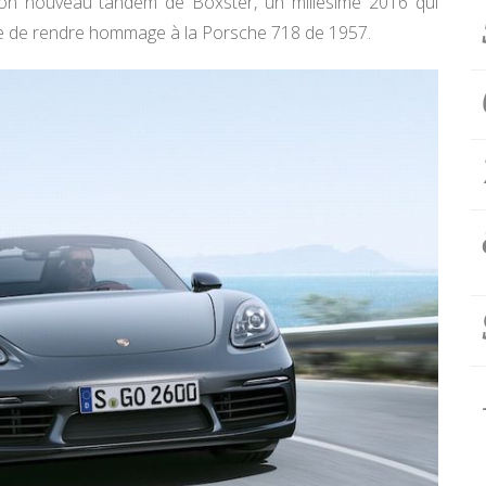
 son nouveau tandem de Boxster, un millésime 2016 qui
ire de rendre hommage à la Porsche 718 de 1957.