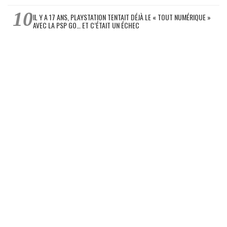
IL Y A 17 ANS, PLAYSTATION TENTAIT DÉJÀ LE « TOUT NUMÉRIQUE »
AVEC LA PSP GO… ET C’ÉTAIT UN ÉCHEC