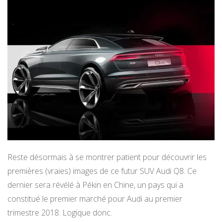
Reste désormais à se montrer patient pour découvrir les
premières (vraies) images de ce futur SUV Audi Q8. Ce
dernier sera révélé à Pékin en Chine, un pays qui a
constitué le premier marché pour Audi au premier
trimestre 2018. Logique donc.