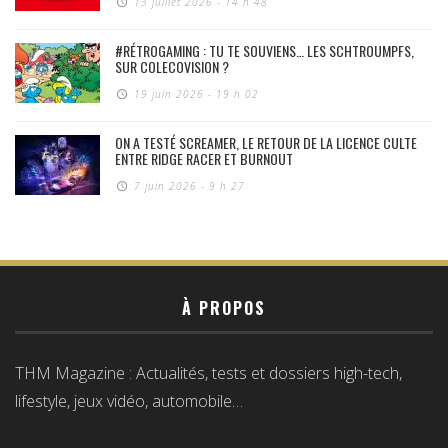
13 juillet 2026 - 14 h 48
#RÉTROGAMING : TU TE SOUVIENS… LES SCHTROUMPFS,
SUR COLECOVISION ?
19 juin 2026 - 19 h 02
ON A TESTÉ SCREAMER, LE RETOUR DE LA LICENCE CULTE
ENTRE RIDGE RACER ET BURNOUT
7 juin 2026 - 9 h 27
À PROPOS
THM Magazine : Actualités, tests et dossiers high-tech,
lifestyle, jeux vidéo, automobile…