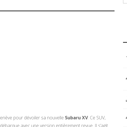
Genève pour dévoiler sa nouvelle
Subaru XV
. Ce SUV,
ébarque avec une version entièrement revue. Il s’agit