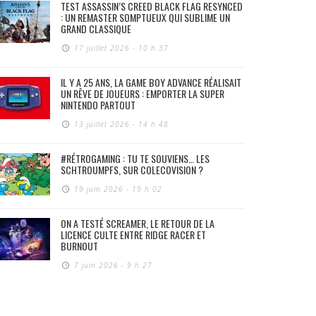
TEST ASSASSIN’S CREED BLACK FLAG RESYNCED
: UN REMASTER SOMPTUEUX QUI SUBLIME UN
GRAND CLASSIQUE
17 juillet 2026 - 10 h 37
IL Y A 25 ANS, LA GAME BOY ADVANCE RÉALISAIT
UN RÊVE DE JOUEURS : EMPORTER LA SUPER
NINTENDO PARTOUT
13 juillet 2026 - 14 h 48
#RÉTROGAMING : TU TE SOUVIENS… LES
SCHTROUMPFS, SUR COLECOVISION ?
19 juin 2026 - 19 h 02
ON A TESTÉ SCREAMER, LE RETOUR DE LA
LICENCE CULTE ENTRE RIDGE RACER ET
BURNOUT
7 juin 2026 - 9 h 27