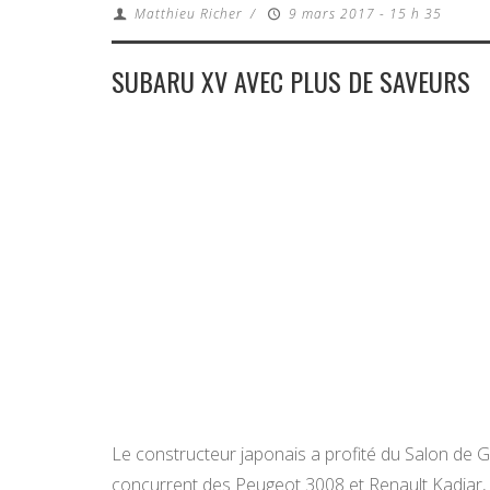
Matthieu Richer
/
9 mars 2017 - 15 h 35
SUBARU XV AVEC PLUS DE SAVEURS
Le constructeur japonais a profité du Salon de 
concurrent des Peugeot 3008 et Renault Kadjar, d