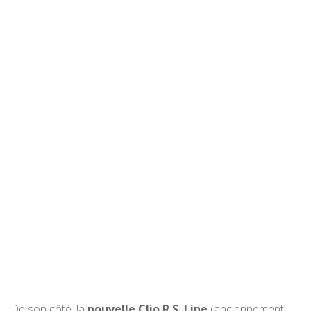
De son côté, la
nouvelle Clio R.S. Line
(anciennement