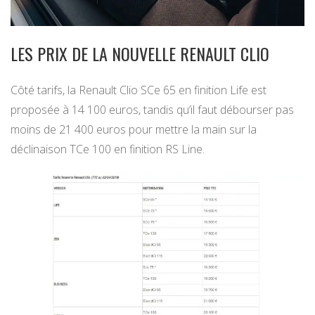
LES PRIX DE LA NOUVELLE RENAULT CLIO
Côté tarifs, la Renault Clio SCe 65 en finition Life est
proposée à 14 100 euros, tandis qu’il faut débourser pas
moins de 21 400 euros pour mettre la main sur la
déclinaison TCe 100 en finition RS Line.