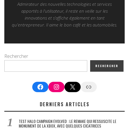
Admirateur des nouvelles technologies et services
apportés à l'utilisateur, il reste en veille sur les
innovations et s'affiche également en tant
qu'entrepreneur. Il aime le bon café et les automobiles.
Rechercher
RECHERCHER
Facebook
Instagram
X
Google News
DERNIERS ARTICLES
TEST HALO CAMPAIGN EVOLVED : LE REMAKE QUI RESSUSCITE LE
MONUMENT DE LA XBOX, AVEC QUELQUES CICATRICES