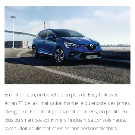
En finition Zen, on bénéficie en plus de Easy Link avec
écran 7″, de la climatisation manuelle ou encore des jantes
Design 16″. En optant pour la finition Intens, on profite en
plus du smart cockpit immersif incluant sa console haute,
l’accoudoir coulissant et les écrans personnalisables.