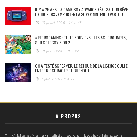
IL Y A 25 ANS, LA GAME BOY ADVANCE RÉALISAIT UN RÊVE
DE JOUEURS : EMPORTER LA SUPER NINTENDO PARTOUT
13 juillet 2026 - 14 h 48
#RÉTROGAMING : TU TE SOUVIENS… LES SCHTROUMPFS,
SUR COLECOVISION ?
19 juin 2026 - 19 h 02
ON A TESTÉ SCREAMER, LE RETOUR DE LA LICENCE CULTE
ENTRE RIDGE RACER ET BURNOUT
7 juin 2026 - 9 h 27
À PROPOS
THM Magazine : Actualités, tests et dossiers high-tech,