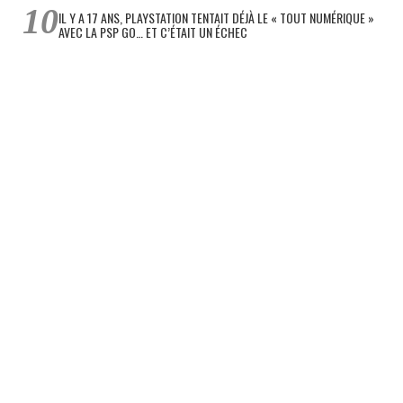
IL Y A 17 ANS, PLAYSTATION TENTAIT DÉJÀ LE « TOUT NUMÉRIQUE »
AVEC LA PSP GO… ET C’ÉTAIT UN ÉCHEC