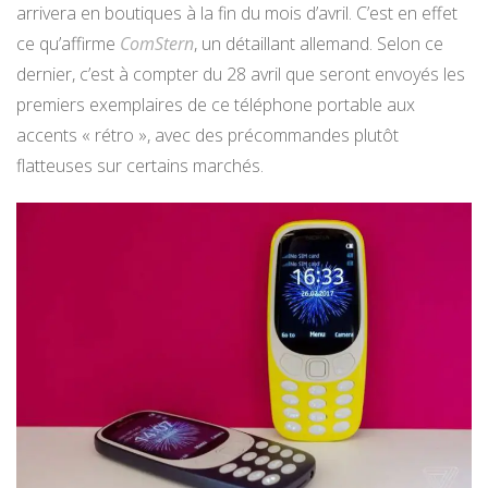
arrivera en boutiques à la fin du mois d’avril. C’est en effet
ce qu’affirme
ComStern
, un détaillant allemand. Selon ce
dernier, c’est à compter du 28 avril que seront envoyés les
premiers exemplaires de ce téléphone portable aux
accents « rétro », avec des précommandes plutôt
flatteuses sur certains marchés.