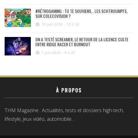
#RÉTROGAMING : TU TE SOUVIENS… LES SCHTROUMPFS,
SUR COLECOVISION ?
19 juin 2026 - 19 h 02
ON A TESTÉ SCREAMER, LE RETOUR DE LA LICENCE CULTE
ENTRE RIDGE RACER ET BURNOUT
7 juin 2026 - 9 h 27
À PROPOS
THM Magazine : Actualités, tests et dossiers high-tech,
lifestyle, jeux vidéo, automobile…