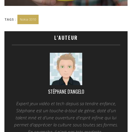
TAGS :
Nokia 3310
L'AUTEUR
STÉPHANE D'ANGELO
Expert jeux vidéo et tech depuis sa tendre enfance,
Stéphane est un touche-à-tout de génie, doté d'un
talent inné et d'une ouverture d'esprit infinie qui lui
permet d'apprécier la culture sous toutes ses formes.
En revanche, il n'est pas très modeste...