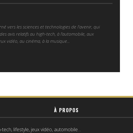
é vers les sciences et technologies de l'avenir, qui
es avis relatifs au high-tech, à l’automobile, aux
ux vidéo, au cinéma, à la musique...
À PROPOS
tech, lifestyle, jeux vidéo, automobile…