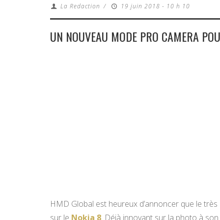
La Redaction
/
19 juin 2018 - 10 h 10
UN NOUVEAU MODE PRO CAMERA POUR
HMD Global est heureux d’annoncer que le très
sur le
Nokia 8
. Déjà innovant sur la photo à so