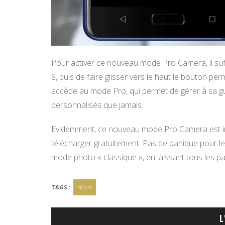
Pour activer ce nouveau mode Pro Camera, il su
8, puis de faire glisser vers le haut le bouton per
accède au mode Pro, qui permet de gérer à sa gui
personnalisés que jamais.
Evidemment, ce nouveau mode Pro Camera est inc
télécharger gratuitement. Pas de panique pour les
mode photo « classique », en laissant tous les p
TAGS :
Nokia
L