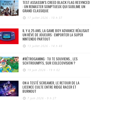
TEST ASSASSIN’S CREED BLACK FLAG RESYNCED
: UN REMASTER SOMPTUEUX QUI SUBLIME UN
GRAND CLASSIQUE
17 juillet 2026 - 10 h 37
IL Y A 25 ANS, LA GAME BOY ADVANCE RÉALISAIT
UN RÊVE DE JOUEURS : EMPORTER LA SUPER
NINTENDO PARTOUT
13 juillet 2026 - 14 h 48
#RÉTROGAMING : TU TE SOUVIENS… LES
SCHTROUMPFS, SUR COLECOVISION ?
19 juin 2026 - 19 h 02
ON A TESTÉ SCREAMER, LE RETOUR DE LA
LICENCE CULTE ENTRE RIDGE RACER ET
BURNOUT
7 juin 2026 - 9 h 27