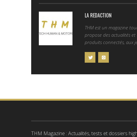
LA REDACTION
THM est un magazine tourn
propose des actualités et d
produits connectés, aux je
THM Magazine : Actualités, tests et dossiers high-