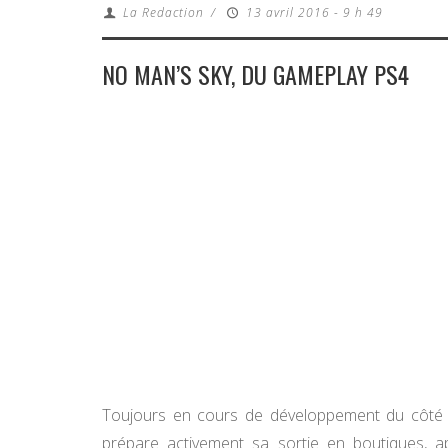
La Redaction
/
13 avril 2016 - 9 h 49
NO MAN’S SKY, DU GAMEPLAY PS4
Toujours en cours de développement du côt
prépare activement sa sortie en boutiques, ap