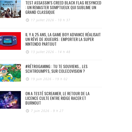
TEST ASSASSIN’S CREED BLACK FLAG RESYNCED
: UN REMASTER SOMPTUEUX QUI SUBLIME UN
GRAND CLASSIQUE
17 juillet 2026 - 10 h 37
IL Y A 25 ANS, LA GAME BOY ADVANCE RÉALISAIT
UN RÊVE DE JOUEURS : EMPORTER LA SUPER
NINTENDO PARTOUT
13 juillet 2026 - 14 h 48
#RÉTROGAMING : TU TE SOUVIENS… LES
SCHTROUMPFS, SUR COLECOVISION ?
19 juin 2026 - 19 h 02
ON A TESTÉ SCREAMER, LE RETOUR DE LA
LICENCE CULTE ENTRE RIDGE RACER ET
BURNOUT
7 juin 2026 - 9 h 27