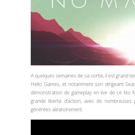
A quelques semaines de sa sortie, il est grand 
Hello Games, et notamment son dirigeant Sean
démonstration de gameplay en live de ce No Ma
grande liberté d’action, avec de nombreuses p
générées aléatoirement.