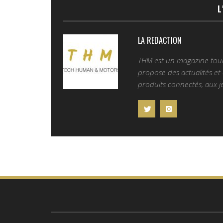
L
LA REDACTION
THM est un magazine tourn
propose des actualités et d
produits connectés, aux je