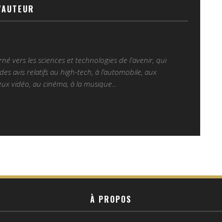
'AUTEUR
é vers les sciences et technologies de l'avenir, qui
es avis relatifs au high-tech, à l’automobile, aux
ux vidéo, au cinéma, à la musique...
À PROPOS