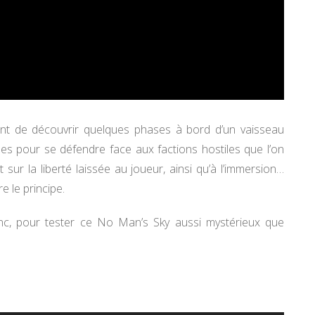
t de découvrir quelques phases à bord d’un vaisseau
rmes pour se défendre face aux factions hostiles que l’on
ur la liberté laissée au joueur, ainsi qu’à l’immersion…
 le principe.
nc, pour tester ce No Man’s Sky aussi mystérieux que