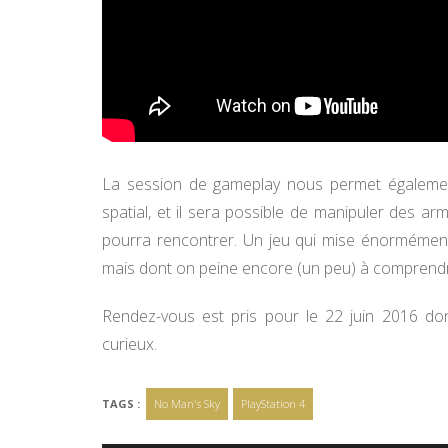
La session de gameplay nous permet égalemen
spatial, et il sera possible de manipuler des a
pourra rencontrer. Un jeu qui mise énormément s
mais dont on peine encore (un peu) à comprendre
Rendez-vous est pris pour le 22 juin 2016 do
curieux.
TAGS :
No Man's Sky
PlayStation 4