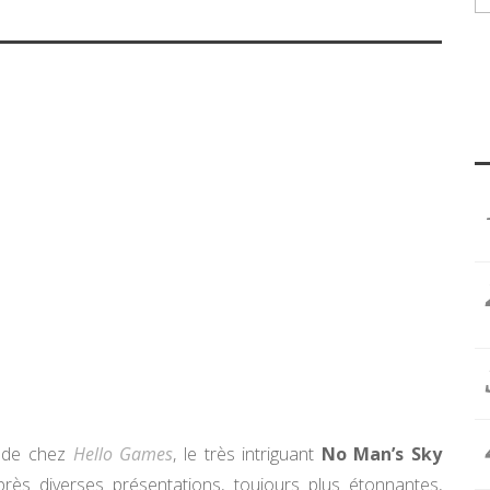
é de chez
Hello Games
, le très intriguant
No Man’s Sky
rès diverses présentations, toujours plus étonnantes,