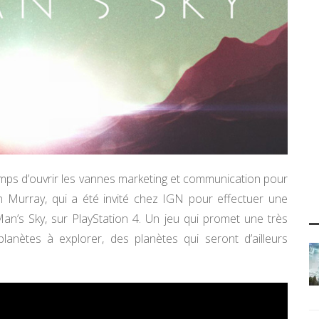
temps d’ouvrir les vannes marketing et communication pour
 Murray, qui a été invité chez IGN pour effectuer une
n’s Sky, sur PlayStation 4. Un jeu qui promet une très
lanètes à explorer, des planètes qui seront d’ailleurs