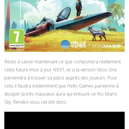
Reste à savoir maintenant ce que comportera réellement
cette future mise à jour NEXT, et si la version Xbox One
parviendra à trouver sa place auprès des joueurs. Pour
cela, il faudra évidemment que Hello Games parvienne à
dissiper la très mauvaise aura qui entoure ce No Man’s
Sky. Rendez-vous cet été donc.