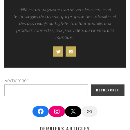
THM est un magazine tourné vers les sciences et
technologies de l'avenir, qui propose des actualités et
des avis relatifs au high-tech, à l’automobile, aux
produits connectés, aux jeux vidéo, au cinéma, à la
musique...
Rechercher
RECHERCHER
Facebook
Instagram
X
Google News
DERNIERS ARTICLES