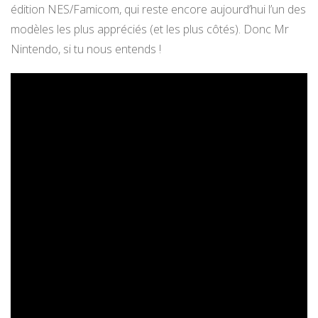
édition NES/Famicom, qui reste encore aujourd’hui l’un des
modèles les plus appréciés (et les plus côtés). Donc Mr
Nintendo, si tu nous entends !