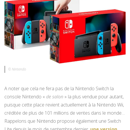
© Nintendo
A noter que cela ne fera pas de la Nintendo Switch la
console Nintendo «
de salon
» la plus vendue pour autant,
puisque cette place revient actuellement à la Nintendo Wii,
créditée de plus de 101 millions de ventes dans le monde…
Rappelons que Nintendo propose également une Switch
Lite depuis le mois de septembre dernier,
une version