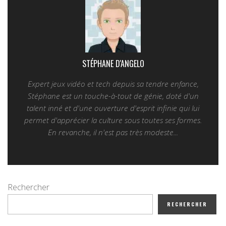
STÉPHANE D'ANGELO
Expert jeux vidéo et tech depuis sa tendre enfance,
Stéphane est un touche-à-tout de génie, doté d'un
talent inné et d'une ouverture d'esprit infinie qui lui
permet d'apprécier la culture sous toutes ses formes.
En revanche, il n'est pas très modeste...
Rechercher
RECHERCHER