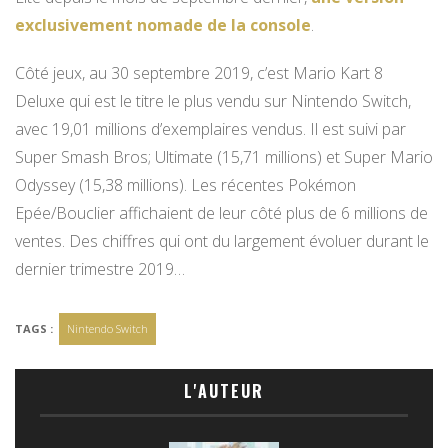
exclusivement nomade de la console
.
Côté jeux, au 30 septembre 2019, c’est Mario Kart 8
Deluxe qui est le titre le plus vendu sur Nintendo Switch,
avec 19,01 millions d’exemplaires vendus. Il est suivi par
Super Smash Bros; Ultimate (15,71 millions) et Super Mario
Odyssey (15,38 millions). Les récentes Pokémon
Epée/Bouclier affichaient de leur côté plus de 6 millions de
ventes. Des chiffres qui ont du largement évoluer durant le
dernier trimestre 2019…
TAGS :
Nintendo Switch
L'AUTEUR