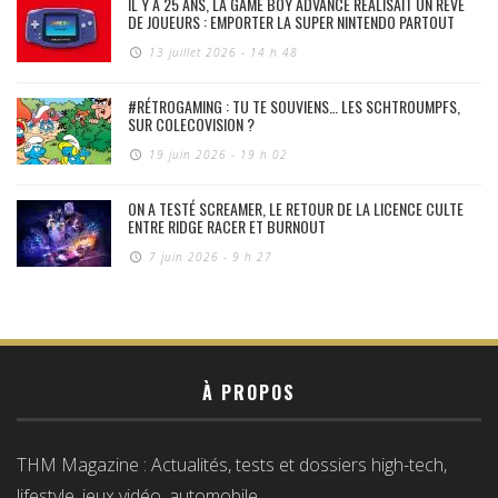
IL Y A 25 ANS, LA GAME BOY ADVANCE RÉALISAIT UN RÊVE
DE JOUEURS : EMPORTER LA SUPER NINTENDO PARTOUT
13 juillet 2026 - 14 h 48
#RÉTROGAMING : TU TE SOUVIENS… LES SCHTROUMPFS,
SUR COLECOVISION ?
19 juin 2026 - 19 h 02
ON A TESTÉ SCREAMER, LE RETOUR DE LA LICENCE CULTE
ENTRE RIDGE RACER ET BURNOUT
7 juin 2026 - 9 h 27
À PROPOS
THM Magazine : Actualités, tests et dossiers high-tech,
lifestyle, jeux vidéo, automobile…