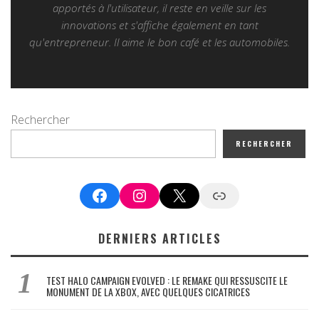
apportés à l'utilisateur, il reste en veille sur les
innovations et s'affiche également en tant
qu'entrepreneur. Il aime le bon café et les automobiles.
Rechercher
RECHERCHER
Facebook
Instagram
X
Google News
DERNIERS ARTICLES
TEST HALO CAMPAIGN EVOLVED : LE REMAKE QUI RESSUSCITE LE
MONUMENT DE LA XBOX, AVEC QUELQUES CICATRICES