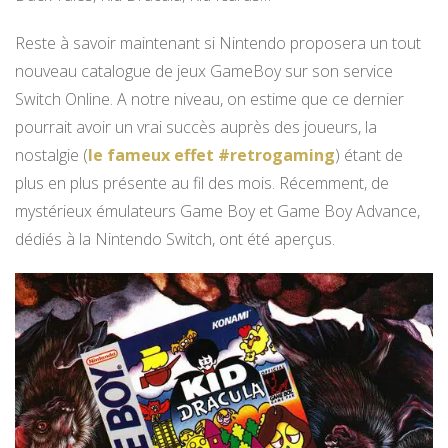
Reste à savoir maintenant si Nintendo proposera un tout
nouveau catalogue de jeux GameBoy sur son service
Switch Online. A notre niveau, on estime que ce dernier
pourrait avoir un vrai succès auprès des joueurs, la
nostalgie (
le fameux effet #retrogaming
) étant de
plus en plus présente au fil des mois. Récemment, de
mystérieux émulateurs Game Boy et Game Boy Advance,
dédiés à la Nintendo Switch, ont été aperçus.