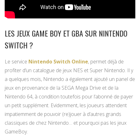
LES JEUX GAME BOY ET GBA SUR NINTENDO
SWITCH ?
Le service
Nintendo Switch Online
, permet déjà de
profiter d’un catalogue de jeux NES et Super Nintendo. Il y
a quelques mois, Nintendo a également ajouté un panel de
jeux en provenance de la SEGA Mega Drive et de la
Nintendo 64, à condition toutefois pour l’abonné de payer
un petit supplément. Evidemment, les joueurs attendent
impatiemment de pouvoir (re)jouer à d’autres grands
classiques de chez Nintendo… et pourquoi pas les jeux
GameBoy.