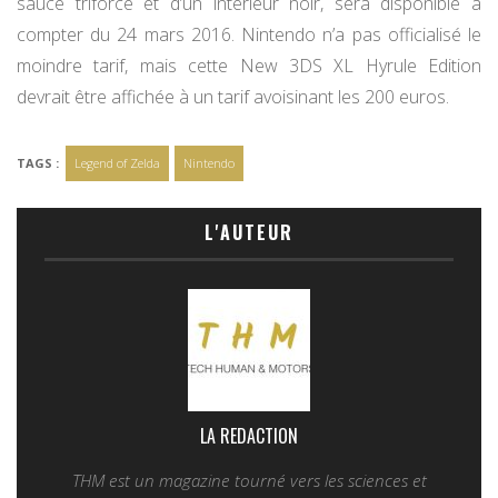
sauce triforce et d’un intérieur noir, sera disponible à
compter du 24 mars 2016. Nintendo n’a pas officialisé le
moindre tarif, mais cette New 3DS XL Hyrule Edition
devrait être affichée à un tarif avoisinant les 200 euros.
TAGS :
Legend of Zelda
Nintendo
L'AUTEUR
LA REDACTION
THM est un magazine tourné vers les sciences et