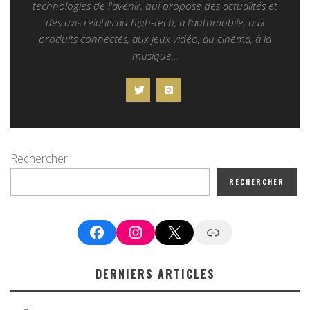
technologies de l'avenir, qui propose des actualités et
des avis relatifs au high-tech, à l’automobile, aux
produits connectés, aux jeux vidéo, au cinéma, à la
musique...
Rechercher
RECHERCHER
Facebook
Instagram
X
Google News
DERNIERS ARTICLES