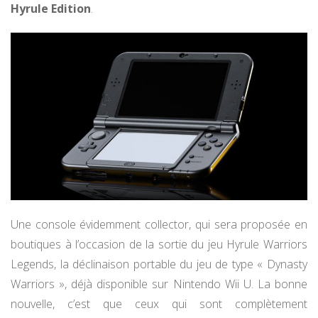
Hyrule Edition
.
Une console évidemment collector, qui sera proposée en
boutiques à l’occasion de la sortie du jeu Hyrule Warriors
Legends, la déclinaison portable du jeu de type « Dynasty
Warriors », déjà disponible sur Nintendo Wii U. La bonne
nouvelle, c’est que ceux qui sont complètement