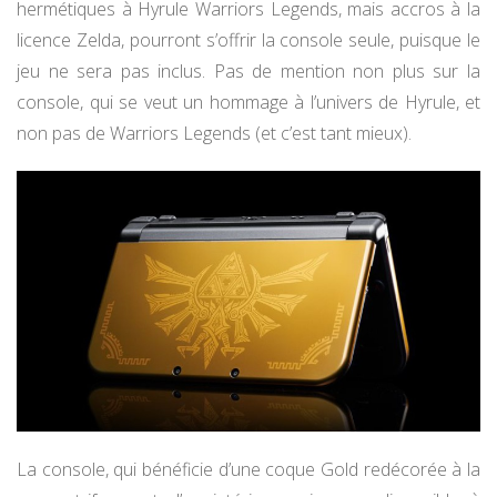
hermétiques à Hyrule Warriors Legends, mais accros à la
licence Zelda, pourront s’offrir la console seule, puisque le
jeu ne sera pas inclus. Pas de mention non plus sur la
console, qui se veut un hommage à l’univers de Hyrule, et
non pas de Warriors Legends (et c’est tant mieux).
La console, qui bénéficie d’une coque Gold redécorée à la