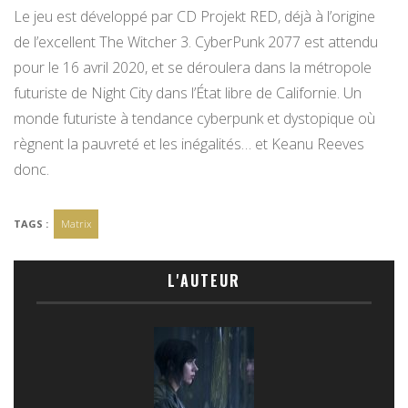
Le jeu est développé par CD Projekt RED, déjà à l’origine
de l’excellent The Witcher 3. CyberPunk 2077 est attendu
pour le 16 avril 2020, et se déroulera dans la métropole
futuriste de Night City
dans l’État libre de Californie. Un
monde futuriste à tendance cyberpunk et dystopique où
règnent la pauvreté et les inégalités… et Keanu Reeves
donc.
TAGS :
Matrix
L'AUTEUR