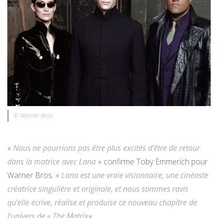
© Warner Bros
«
Nous ne pourrions pas être plus excités d’être de retour
dans la matrice avec Lana
» confirme Toby Emmerich pour
Warner Bros. «
Lana est une vraie visionnaire, une cinéaste
créatrice singulière et originale, et nous sommes ravis
qu’elle écrive, réalise et produise ce nouveau chapitre de
l’univers de « The Matrix
« .