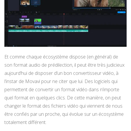
Et comme chaque écosystème dispose (en général) de
son format audio de prédilection, il peut être très judicieux
aujourd’hui de disposer d’un bon convertisseur vidéo, à
l’instar de Movavi pour ne citer que lui. Des logiciels qui
permettent de convertir un format vidéo dans n’importe
quel format en quelques clics. De cette manière, on peut
changer le format des fichiers vidéo qui viennent de nous
être confiés par un proche, qui évolue sur un écosystème
totalement différent.