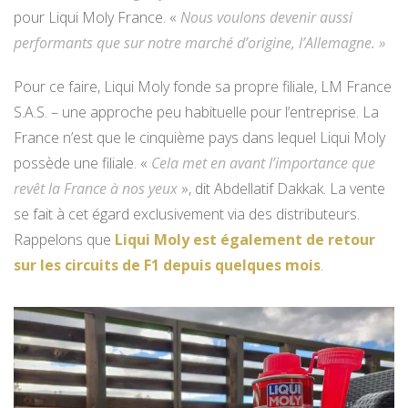
pour Liqui Moly France. «
Nous voulons devenir aussi
performants que sur notre marché d’origine, l’Allemagne. »
Pour ce faire, Liqui Moly fonde sa propre filiale, LM France
S.A.S. – une approche peu habituelle pour l’entreprise. La
France n’est que le cinquième pays dans lequel Liqui Moly
possède une filiale. «
Cela met en avant l’importance que
revêt la France à nos yeux
», dit Abdellatif Dakkak. La vente
se fait à cet égard exclusivement via des distributeurs.
Rappelons que
Liqui Moly est également de retour
sur les circuits de F1 depuis quelques mois
.