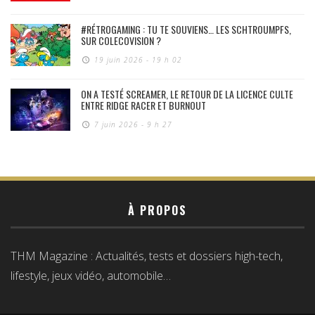
#RÉTROGAMING : TU TE SOUVIENS… LES SCHTROUMPFS,
SUR COLECOVISION ?
19 juin 2026 - 19 h 02
ON A TESTÉ SCREAMER, LE RETOUR DE LA LICENCE CULTE
ENTRE RIDGE RACER ET BURNOUT
7 juin 2026 - 9 h 27
À PROPOS
THM Magazine : Actualités, tests et dossiers high-tech,
lifestyle, jeux vidéo, automobile…