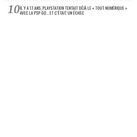
IL Y A 17 ANS, PLAYSTATION TENTAIT DÉJÀ LE « TOUT NUMÉRIQUE »
AVEC LA PSP GO… ET C’ÉTAIT UN ÉCHEC