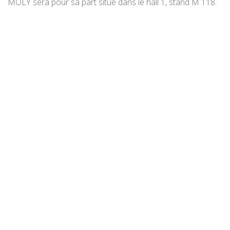
MOLY sera pour sa part situé dans le hall 1, stand M 118.