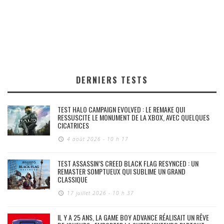
DERNIERS TESTS
TEST HALO CAMPAIGN EVOLVED : LE REMAKE QUI
RESSUSCITE LE MONUMENT DE LA XBOX, AVEC QUELQUES
CICATRICES
4 août 2026 - 10 h 17
TEST ASSASSIN’S CREED BLACK FLAG RESYNCED : UN
REMASTER SOMPTUEUX QUI SUBLIME UN GRAND
CLASSIQUE
17 juillet 2026 - 10 h 37
IL Y A 25 ANS, LA GAME BOY ADVANCE RÉALISAIT UN RÊVE