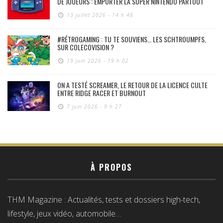
DE JOUEURS : EMPORTER LA SUPER NINTENDO PARTOUT
13 juillet 2026 - 14 h 48
#RÉTROGAMING : TU TE SOUVIENS… LES SCHTROUMPFS,
SUR COLECOVISION ?
19 juin 2026 - 19 h 02
ON A TESTÉ SCREAMER, LE RETOUR DE LA LICENCE CULTE
ENTRE RIDGE RACER ET BURNOUT
7 juin 2026 - 9 h 27
À PROPOS
THM Magazine : Actualités, tests et dossiers high-tech,
lifestyle, jeux vidéo, automobile…