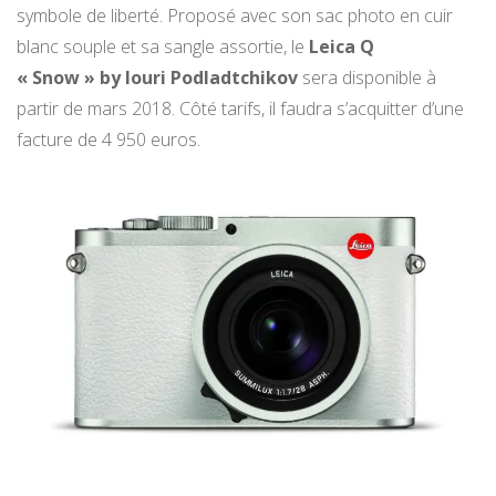
symbole de liberté. Proposé avec son sac photo en cuir
blanc souple et sa sangle assortie, le
Leica Q
«
Snow
»
by Iouri Podladtchikov
sera disponible à
partir de mars 2018. Côté tarifs, il faudra s’acquitter d’une
facture de 4 950 euros.