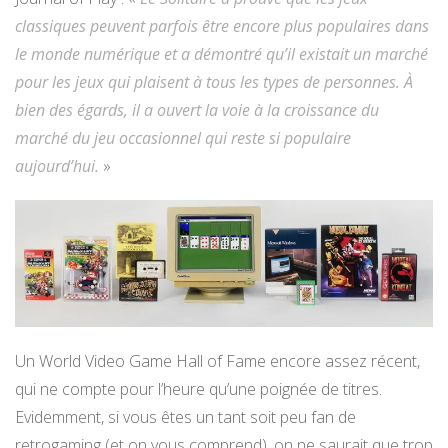
classiques peuvent parfois être encore plus populaires dans
le monde numérique et a démontré qu’il existait un marché
pour les jeux qui plaisent à tous les types de personnes. À
bien des égards, il a ouvert la voie à la croissance du
marché du jeu occasionnel qui reste si populaire
aujourd’hui.
»
Un World Video Game Hall of Fame encore assez récent,
qui ne compte pour l’heure qu’une poignée de titres.
Evidemment, si vous êtes un tant soit peu fan de
retrogaming (et on vous comprend), on ne saurait que trop