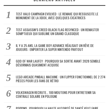
TEST HALO CAMPAIGN EVOLVED : LE REMAKE QUI RESSUSCITE LE
MONUMENT DE LA XBOX, AVEC QUELQUES CICATRICES
TEST ASSASSIN’S CREED BLACK FLAG RESYNCED : UN REMASTER
SOMPTUEUX QUI SUBLIME UN GRAND CLASSIQUE
IL Y A 25 ANS, LA GAME BOY ADVANCE RÉALISAIT UN RÊVE DE
JOUEURS : EMPORTER LA SUPER NINTENDO PARTOUT
GOD OF WAR LAUFEY : POURQUOI SA SORTIE AVANT 2028 SEMBLE
DÉSORMAIS QUASIMENT ACQUISE
LEGO ARCADE PINBALL MACHINE : UN FLIPPER FONCTIONNEL DE 2 274
PIÈCES POUR LES FANS DE RÉTRO
VOLKSWAGEN RECRUTE… 100 MOUTONS POUR ENTRETENIR SA
CENTRALE SOLAIRE EN POLOGNE
POPPINS : POURQUOI LA HAUTE AUTORITÉ DE SANTÉ VEUT FAIRE