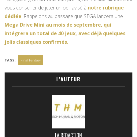
vous conseiller de jeter un oeil avisé à
notre rubrique
dédiée
. Rappelons au passage que SEGA lancera une
Mega Drive Mini au mois de septembre, qui
intégrera un total de 40 jeux, avec déjà quelques
jolis classiques confirmés.
TAGS :
Final Fantasy
L'AUTEUR
LA REDACTION