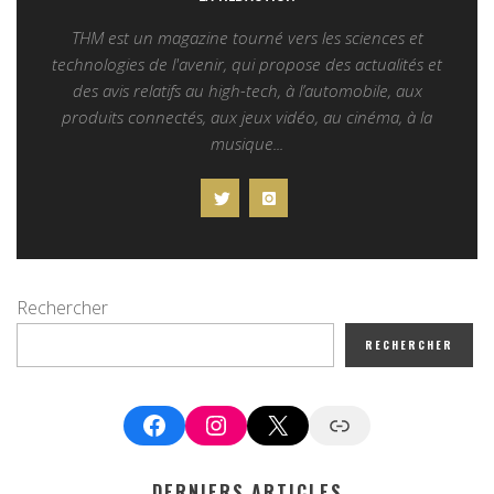
THM est un magazine tourné vers les sciences et
technologies de l'avenir, qui propose des actualités et
des avis relatifs au high-tech, à l’automobile, aux
produits connectés, aux jeux vidéo, au cinéma, à la
musique...
Rechercher
RECHERCHER
Facebook
Instagram
X
Google News
DERNIERS ARTICLES