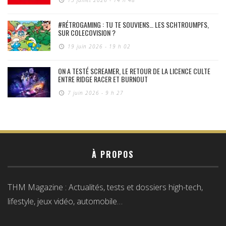
#RÉTROGAMING : TU TE SOUVIENS… LES SCHTROUMPFS,
SUR COLECOVISION ?
19 juin 2026 - 19 h 02
ON A TESTÉ SCREAMER, LE RETOUR DE LA LICENCE CULTE
ENTRE RIDGE RACER ET BURNOUT
7 juin 2026 - 9 h 27
À PROPOS
THM Magazine : Actualités, tests et dossiers high-tech,
lifestyle, jeux vidéo, automobile…