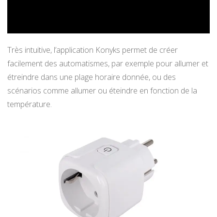
Très intuitive, l’application Konyks permet de créer
facilement des automatismes, par exemple pour allumer et
étreindre dans une plage horaire donnée, ou des
scénarios comme allumer ou éteindre en fonction de la
température.