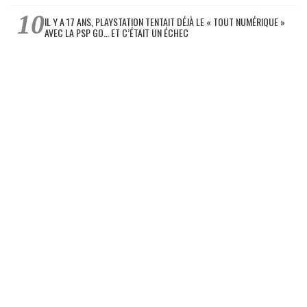
IL Y A 17 ANS, PLAYSTATION TENTAIT DÉJÀ LE « TOUT NUMÉRIQUE »
AVEC LA PSP GO… ET C’ÉTAIT UN ÉCHEC