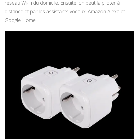
réseau Wi-Fi du domicile. Ensuite, on peut la piloter à
distance et par les assistants vocaux, Amazon Alexa et
Google Home.