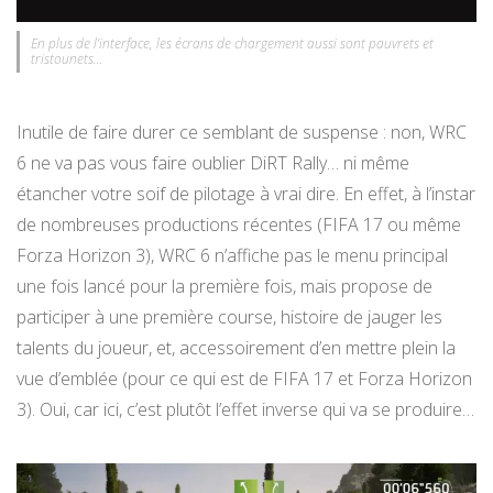
En plus de l’interface, les écrans de chargement aussi sont pauvrets et
tristounets…
Inutile de faire durer ce semblant de suspense : non, WRC
6 ne va pas vous faire oublier DiRT Rally… ni même
étancher votre soif de pilotage à vrai dire. En effet, à l’instar
de nombreuses productions récentes (FIFA 17 ou même
Forza Horizon 3), WRC 6 n’affiche pas le menu principal
une fois lancé pour la première fois, mais propose de
participer à une première course, histoire de jauger les
talents du joueur, et, accessoirement d’en mettre plein la
vue d’emblée (pour ce qui est de FIFA 17 et Forza Horizon
3). Oui, car ici, c’est plutôt l’effet inverse qui va se produire…