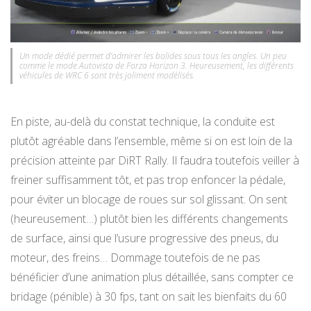
Un mode dédié permet d’admirer les bolides sous tous les angles. Un peu
comme le mode Autovista de Forza Horizon 3. Heureusement, les différents
véhicules de WRC 6 sont très joliment modélisés.
En piste, au-delà du constat technique, la conduite est
plutôt agréable dans l’ensemble, même si on est loin de la
précision atteinte par DiRT Rally. Il faudra toutefois veiller à
freiner suffisamment tôt, et pas trop enfoncer la pédale,
pour éviter un blocage de roues sur sol glissant. On sent
(heureusement…) plutôt bien les différents changements
de surface, ainsi que l’usure progressive des pneus, du
moteur, des freins… Dommage toutefois de ne pas
bénéficier d’une animation plus détaillée, sans compter ce
bridage (pénible) à 30 fps, tant on sait les bienfaits du 60