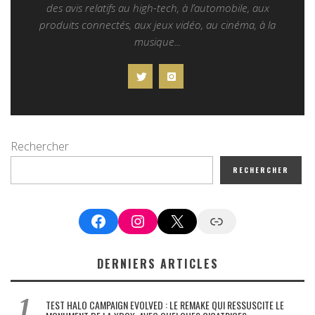
des avis relatifs au high-tech, à l’automobile, aux
produits connectés, aux jeux vidéo, au cinéma, à la
musique...
Rechercher
RECHERCHER
Facebook
Instagram
X
Google News
DERNIERS ARTICLES
TEST HALO CAMPAIGN EVOLVED : LE REMAKE QUI RESSUSCITE LE