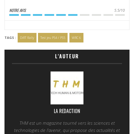
NOTRE AVIS
5.5/10
TAGS :
DiRT Rally
Test jeu PS4 / PS5
WRC 6
L'AUTEUR
LA REDACTION
THM est un magazine tourné vers les sciences et
technologies de l'avenir, qui propose des actualités et