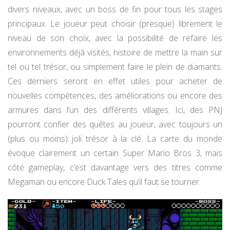
divers niveaux, avec un boss de fin pour tous les stages
principaux. Le joueur peut choisir (presque) librement le
niveau de son choix, avec la possibilité de refaire les
environnements déjà visités, histoire de mettre la main sur
tel ou tel trésor, ou simplement faire le plein de diamants.
Ces derniers seront en effet utiles pour acheter de
nouvelles compétences, des améliorations ou encore des
armures dans l’un des différents villages. Ici, des PNJ
pourront confier des quêtes au joueur, avec toujours un
(plus ou moins) joli trésor à la clé. La carte du monde
évoque clairement un certain Super Mario Bros 3, mais
côté gameplay, c’est davantage vers des titres comme
Megaman ou encore Duck Tales qu’il faut se tourner.