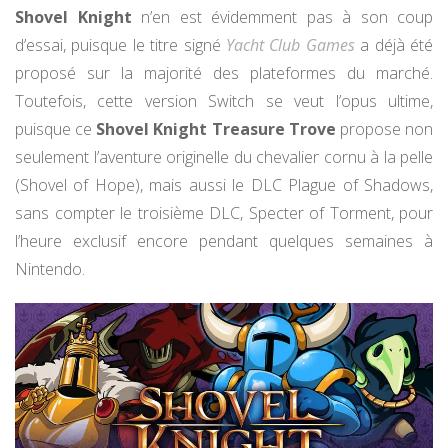
Shovel Knight
n’en est évidemment pas à son coup
d’essai, puisque le titre signé
Yacht Club Games
a déjà été
proposé sur la majorité des plateformes du marché.
Toutefois, cette version Switch se veut l’opus ultime,
puisque ce
Shovel Knight Treasure Trove
propose non
seulement l’aventure originelle du chevalier cornu à la pelle
(Shovel of Hope), mais aussi le DLC Plague of Shadows,
sans compter le troisième DLC, Specter of Torment, pour
l’heure exclusif encore pendant quelques semaines à
Nintendo.