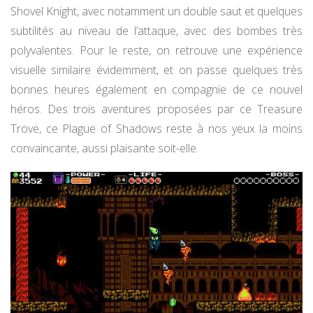
Shovel Knight, avec notamment un double saut et quelques
subtilités au niveau de l’attaque, avec des bombes très
polyvalentes. Pour le reste, on retrouve une expérience
visuelle similaire évidemment, et on passe quelques très
bonnes heures également en compagnie de ce nouvel
héros. Des trois aventures proposées par ce Treasure
Trove, ce Plague of Shadows reste à nos yeux la moins
convaincante, aussi plaisante soit-elle.