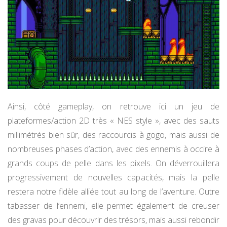
Ainsi, côté gameplay, on retrouve ici un jeu de
plateformes/action 2D très « NES style », avec des sauts
millimétrés bien sûr, des raccourcis à gogo, mais aussi de
nombreuses phases d’action, avec des ennemis à occire à
grands coups de pelle dans les pixels. On déverrouillera
progressivement de nouvelles capacités, mais la pelle
restera notre fidèle alliée tout au long de l’aventure. Outre
tabasser de l’ennemi, elle permet également de creuser
des gravas pour découvrir des trésors, mais aussi rebondir