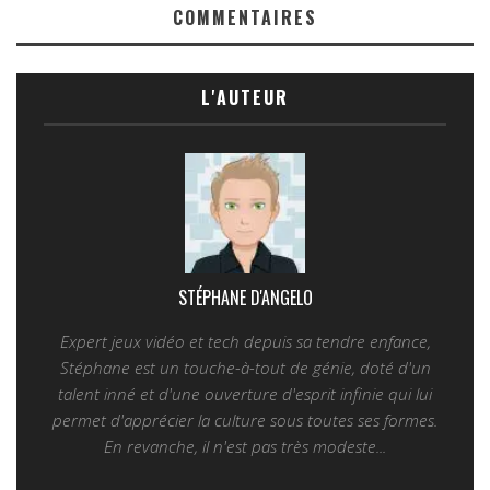
COMMENTAIRES
L'AUTEUR
STÉPHANE D'ANGELO
Expert jeux vidéo et tech depuis sa tendre enfance,
Stéphane est un touche-à-tout de génie, doté d'un
talent inné et d'une ouverture d'esprit infinie qui lui
permet d'apprécier la culture sous toutes ses formes.
En revanche, il n'est pas très modeste...