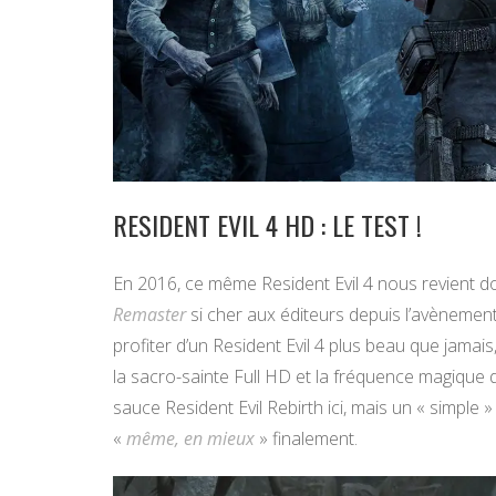
RESIDENT EVIL 4 HD : LE TEST !
En 2016, ce même Resident Evil 4 nous revient d
Remaster
si cher aux éditeurs depuis l’avènement 
profiter d’un Resident Evil 4 plus beau que jamais,
la sacro-sainte Full HD et la fréquence magique
sauce Resident Evil Rebirth ici, mais un « simp
«
même, en mieux
» finalement.