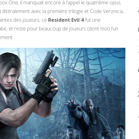
Xbox One, il manquait encore à l’appel le quatrième opus.
 littéralement avec la première trilogie et Code Veronica,
aintes des joueurs, ce
Resident Evil 4
fut une
be, et reste pour beaucoup de joueurs (dont moi) l’un
lement.