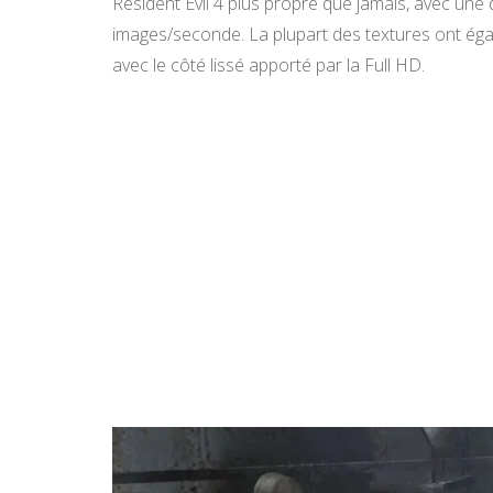
Resident Evil 4 plus propre que jamais, avec une
images/seconde. La plupart des textures ont égal
avec le côté lissé apporté par la Full HD.