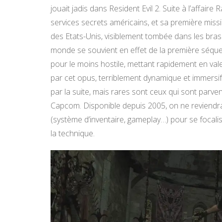
jouait jadis dans Resident Evil 2. Suite à l’affai
services secrets américains, et sa première miss
des Etats-Unis, visiblement tombée dans les bras d
monde se souvient en effet de la première séquen
pour le moins hostile, mettant rapidement en v
par cet opus, terriblement dynamique et immersi
par la suite, mais rares sont ceux qui sont parven
Capcom. Disponible depuis 2005, on ne reviendra
(système d’inventaire, gameplay…) pour se focali
la technique.