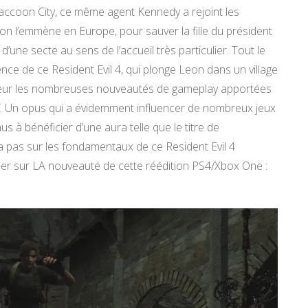
re Raccoon City, ce même agent Kennedy a rejoint les
ion l’emmène en Europe, pour sauver la fille du président
’une secte au sens de l’accueil très particulier. Tout le
ce de ce Resident Evil 4, qui plonge Leon dans un village
aleur les nombreuses nouveautés de gameplay apportées
f. Un opus qui a évidemment influencer de nombreux jeux
us à bénéficier d’une aura telle que le titre de
 pas sur les fondamentaux de ce Resident Evil 4
ser sur LA nouveauté de cette réédition PS4/Xbox One :