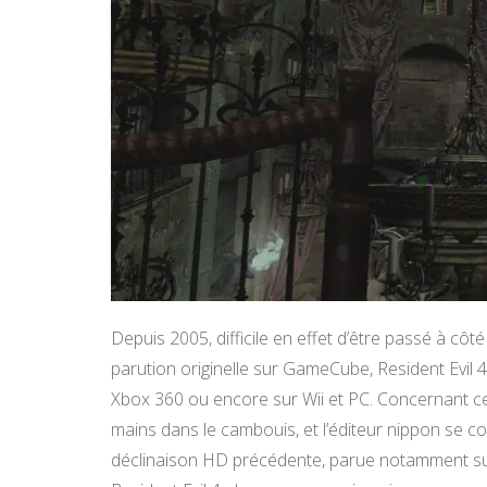
Depuis 2005, difficile en effet d’être passé à cô
parution originelle sur GameCube, Resident Evil 4
Xbox 360 ou encore sur Wii et PC. Concernant c
mains dans le cambouis, et l’éditeur nippon se 
déclinaison HD précédente, parue notamment su