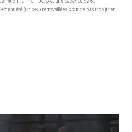
 définition Full HD 1080p et une cadence de 60
ement été (un peu) retravaillées pour ne pas trop jurer