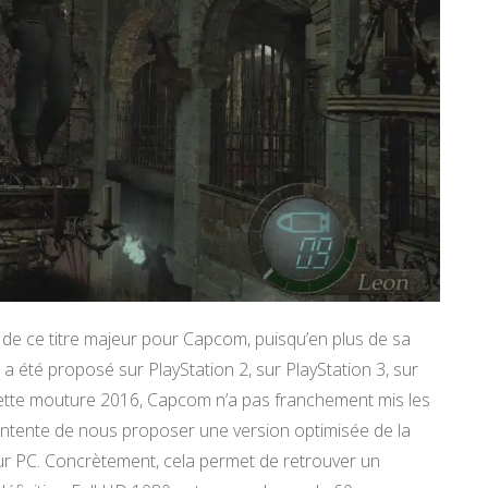
té de ce titre majeur pour Capcom, puisqu’en plus de sa
 a été proposé sur PlayStation 2, sur PlayStation 3, sur
ette mouture 2016, Capcom n’a pas franchement mis les
contente de nous proposer une version optimisée de la
r PC. Concrètement, cela permet de retrouver un