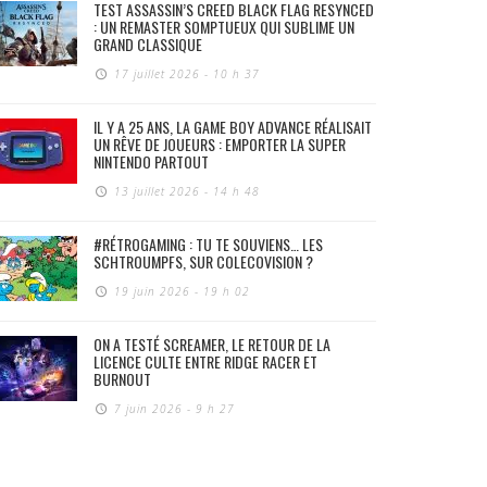
TEST ASSASSIN’S CREED BLACK FLAG RESYNCED
: UN REMASTER SOMPTUEUX QUI SUBLIME UN
GRAND CLASSIQUE
17 juillet 2026 - 10 h 37
IL Y A 25 ANS, LA GAME BOY ADVANCE RÉALISAIT
UN RÊVE DE JOUEURS : EMPORTER LA SUPER
NINTENDO PARTOUT
13 juillet 2026 - 14 h 48
#RÉTROGAMING : TU TE SOUVIENS… LES
SCHTROUMPFS, SUR COLECOVISION ?
19 juin 2026 - 19 h 02
ON A TESTÉ SCREAMER, LE RETOUR DE LA
LICENCE CULTE ENTRE RIDGE RACER ET
BURNOUT
7 juin 2026 - 9 h 27