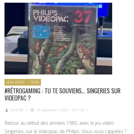
JEUX VIDÉO
/
TESTS
#RÉTROGAMING : TU TE SOUVIENS… SINGERIES SUR
VIDEOPAC ?
Turk182
/
19 septembre 2025 - 19 h 02
/
Retour au début des années 1980, avec le jeu vidéo
Singeries, sur le Videopac de Philips. Vous vous rappelez ?