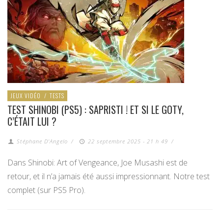
JEUX VIDÉO
/
TESTS
TEST SHINOBI (PS5) : SAPRISTI ! ET SI LE GOTY,
C’ÉTAIT LUI ?
Stéphane D'Angelo
/
22 septembre 2025 - 21 h 49
/
Dans Shinobi: Art of Vengeance, Joe Musashi est de
retour, et il n’a jamais été aussi impressionnant. Notre test
complet (sur PS5 Pro).