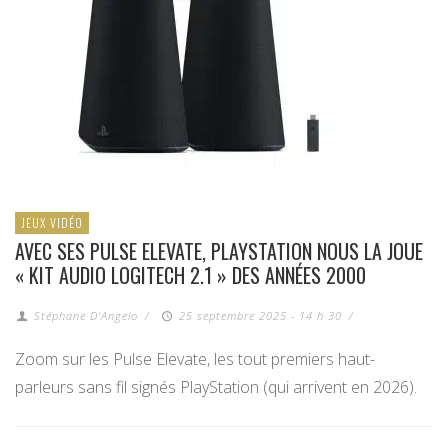
JEUX VIDÉO
AVEC SES PULSE ELEVATE, PLAYSTATION NOUS LA JOUE
« KIT AUDIO LOGITECH 2.1 » DES ANNÉES 2000
Stéphane D'Angelo
/
25 septembre 2025 - 14 h 30
/
Zoom sur les Pulse Elevate, les tout premiers haut-
parleurs sans fil signés PlayStation (qui arrivent en 2026).