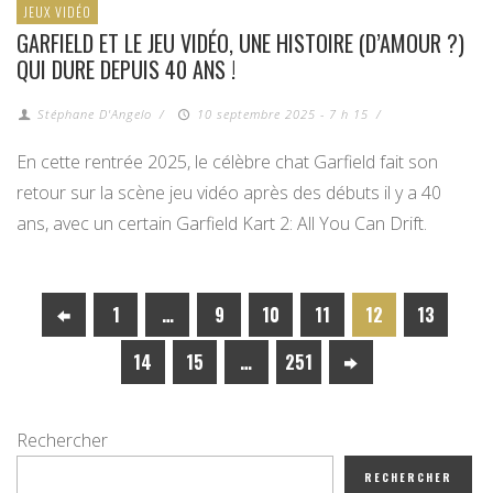
JEUX VIDÉO
GARFIELD ET LE JEU VIDÉO, UNE HISTOIRE (D’AMOUR ?)
QUI DURE DEPUIS 40 ANS !
Stéphane D'Angelo
/
10 septembre 2025 - 7 h 15
/
En cette rentrée 2025, le célèbre chat Garfield fait son
retour sur la scène jeu vidéo après des débuts il y a 40
ans, avec un certain Garfield Kart 2: All You Can Drift.
1
…
9
10
11
12
13
14
15
…
251
Rechercher
RECHERCHER