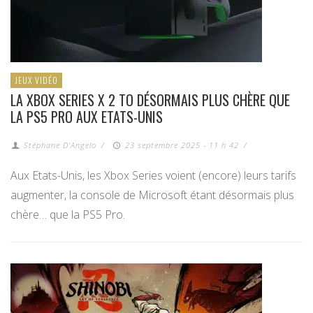
JEUX VIDÉO
LA XBOX SERIES X 2 TO DÉSORMAIS PLUS CHÈRE QUE
LA PS5 PRO AUX ETATS-UNIS
Stéphane D'Angelo
/
23 septembre 2025 - 11 h 42
/
Aux Etats-Unis, les Xbox Series voient (encore) leurs tarifs
augmenter, la console de Microsoft étant désormais plus
chère… que la PS5 Pro.