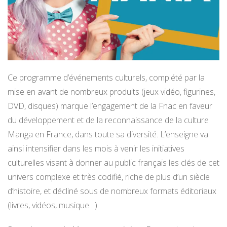
Ce programme d’événements culturels, complété par la
mise en avant de nombreux produits (jeux vidéo, figurines,
DVD, disques) marque l’engagement de la Fnac en faveur
du développement et de la reconnaissance de la culture
Manga en France, dans toute sa diversité. L’enseigne va
ainsi intensifier dans les mois à venir les initiatives
culturelles visant à donner au public français les clés de cet
univers complexe et très codifié, riche de plus d’un siècle
d’histoire, et décliné sous de nombreux formats éditoriaux
(livres, vidéos, musique…).