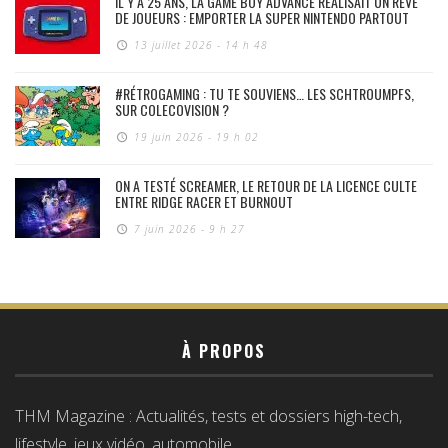
IL Y A 25 ANS, LA GAME BOY ADVANCE RÉALISAIT UN RÊVE
DE JOUEURS : EMPORTER LA SUPER NINTENDO PARTOUT
13 juillet 2026 - 14 h 48
#RÉTROGAMING : TU TE SOUVIENS… LES SCHTROUMPFS,
SUR COLECOVISION ?
19 juin 2026 - 19 h 02
ON A TESTÉ SCREAMER, LE RETOUR DE LA LICENCE CULTE
ENTRE RIDGE RACER ET BURNOUT
7 juin 2026 - 9 h 27
À PROPOS
THM Magazine : Actualités, tests et dossiers high-tech,
lifestyle, jeux vidéo, automobile…