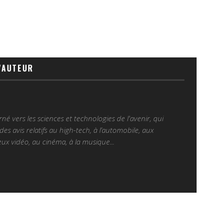
'AUTEUR
é vers les sciences et technologies de l'avenir, qui
es avis relatifs au high-tech, à l’automobile, aux
ux vidéo, au cinéma, à la musique...