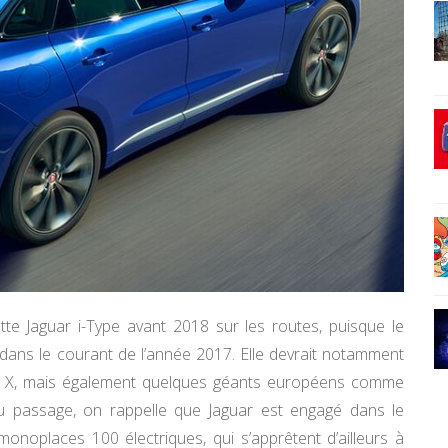
ette Jaguar i-Type avant 2018 sur les routes, puisque le
 dans le courant de l’année 2017. Elle devrait notamment
l X, mais également quelques géants européens comme
 passage, on rappelle que Jaguar est engagé dans le
noplaces 100 électriques, qui s’apprêtent d’ailleurs à