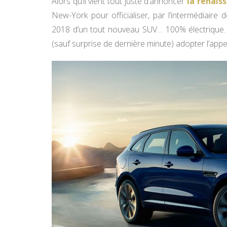
Alors qu’il vient tout juste d’annoncer
la renais
New-York pour officialiser, par l’intermédiaire 
2018 d’un tout nouveau SUV… 100% électrique. U
(sauf surprise de dernière minute) adopter l’appe