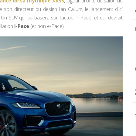
sance de sa mythique XKSS
, Jaguar profite du salon de
de son directeur du design Ian Callum, le lancement d’ici
n SUV qui se basera sur l’actuel F-Pace, et qui devrait
llation
i-Pace
(et non e-Pace).