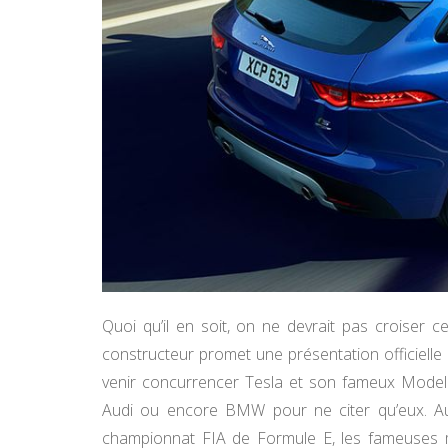
Quoi qu’il en soit, on ne devrait pas croiser c
constructeur promet une présentation officielle
venir concurrencer Tesla et son fameux Mode
Audi ou encore BMW pour ne citer qu’eux. Au
championnat FIA de Formule E, les fameuses mo