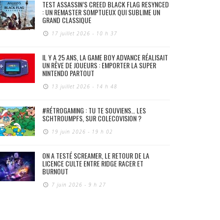
TEST ASSASSIN’S CREED BLACK FLAG RESYNCED
: UN REMASTER SOMPTUEUX QUI SUBLIME UN
GRAND CLASSIQUE
17 juillet 2026 - 10 h 37
IL Y A 25 ANS, LA GAME BOY ADVANCE RÉALISAIT
UN RÊVE DE JOUEURS : EMPORTER LA SUPER
NINTENDO PARTOUT
13 juillet 2026 - 14 h 48
#RÉTROGAMING : TU TE SOUVIENS… LES
SCHTROUMPFS, SUR COLECOVISION ?
19 juin 2026 - 19 h 02
ON A TESTÉ SCREAMER, LE RETOUR DE LA
LICENCE CULTE ENTRE RIDGE RACER ET
BURNOUT
7 juin 2026 - 9 h 27