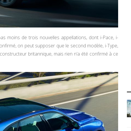
 moins de trois nouvelles appellations, dont i-Pace, i-
é confirmé, on peut supposer que le second modèle, i-Type,
 constructeur britannique, mais rien n’a été confirmé à ce