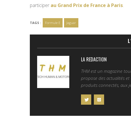
participer
au Grand Prix de France à Paris
.
TAGS :
Formule E
Jaguar
L
LA REDACTION
THM est un magazine tourn
propose des actualités et d
produits connectés, aux je