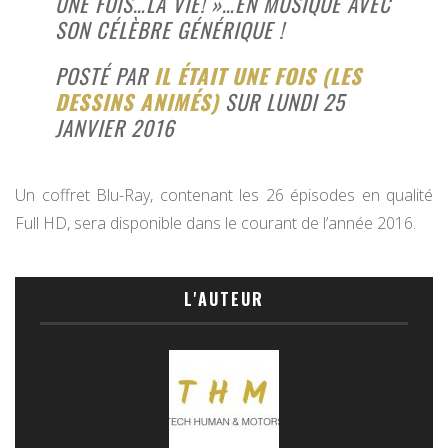
UNE FOIS…LA VIE! »…EN MUSIQUE AVEC
SON CÉLÈBRE GÉNÉRIQUE !
POSTÉ PAR
IL ÉTAIT UNE FOIS (LES
DESSINS ANIMÉS)
SUR LUNDI 25
JANVIER 2016
Un coffret Blu-Ray, contenant les 26 épisodes en qualité
Full HD, sera disponible dans le courant de l’année 2016.
L'AUTEUR