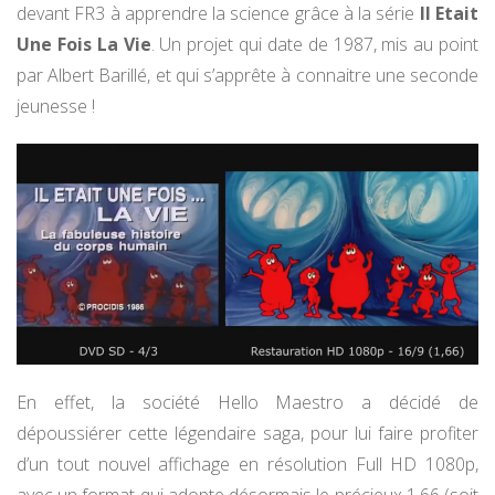
devant FR3 à apprendre la science grâce à la série
Il Etait
Une Fois La Vie
. Un projet qui date de 1987, mis au point
par Albert Barillé, et qui s’apprête à connaitre une seconde
jeunesse !
En effet, la société Hello Maestro a décidé de
dépoussiérer cette légendaire saga, pour lui faire profiter
d’un tout nouvel affichage en résolution Full HD 1080p,
avec un format qui adopte désormais le précieux 1.66 (soit