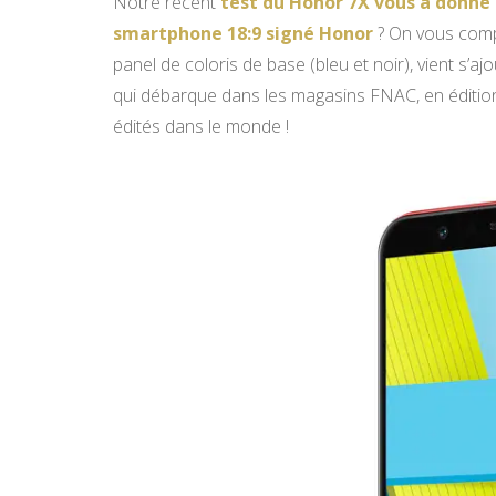
Notre récent
test du Honor 7X vous a donné 
smartphone 18:9 signé Honor
? On vous compr
panel de coloris de base (bleu et noir), vient s’a
qui débarque dans les magasins FNAC, en édition
édités dans le monde !