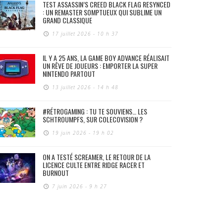
TEST ASSASSIN’S CREED BLACK FLAG RESYNCED
: UN REMASTER SOMPTUEUX QUI SUBLIME UN
GRAND CLASSIQUE
17 juillet 2026 - 10 h 37
IL Y A 25 ANS, LA GAME BOY ADVANCE RÉALISAIT
UN RÊVE DE JOUEURS : EMPORTER LA SUPER
NINTENDO PARTOUT
13 juillet 2026 - 14 h 48
#RÉTROGAMING : TU TE SOUVIENS… LES
SCHTROUMPFS, SUR COLECOVISION ?
19 juin 2026 - 19 h 02
ON A TESTÉ SCREAMER, LE RETOUR DE LA
LICENCE CULTE ENTRE RIDGE RACER ET
BURNOUT
7 juin 2026 - 9 h 27