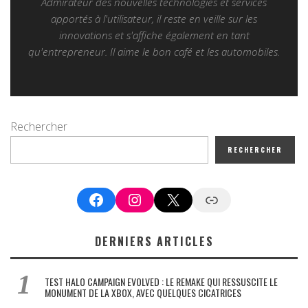
Admirateur des nouvelles technologies et services
apportés à l'utilisateur, il reste en veille sur les
innovations et s'affiche également en tant
qu'entrepreneur. Il aime le bon café et les automobiles.
Rechercher
RECHERCHER
Facebook
Instagram
X
Google News
DERNIERS ARTICLES
TEST HALO CAMPAIGN EVOLVED : LE REMAKE QUI RESSUSCITE LE
MONUMENT DE LA XBOX, AVEC QUELQUES CICATRICES