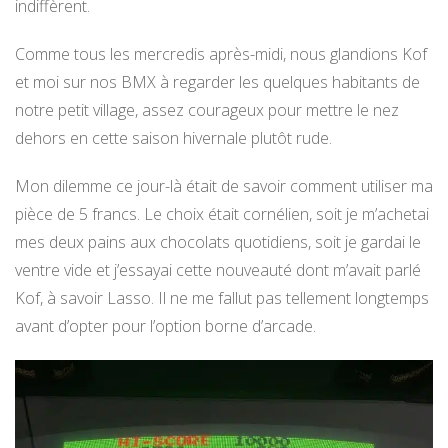
indiffèrent.
Comme tous les mercredis après-midi, nous glandions Kof
et moi sur nos BMX à regarder les quelques habitants de
notre petit village, assez courageux pour mettre le nez
dehors en cette saison hivernale plutôt rude.
Mon dilemme ce jour-là était de savoir comment utiliser ma
pièce de 5 francs. Le choix était cornélien, soit je m’achetai
mes deux pains aux chocolats quotidiens, soit je gardai le
ventre vide et j’essayai cette nouveauté dont m’avait parlé
Kof, à savoir Lasso. Il ne me fallut pas tellement longtemps
avant d’opter pour l’option borne d’arcade.