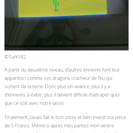
©Turk182
À partir du deuxième niveau, d’autres ennemis font leur
apparition comme ces dragons cracheur de feu qui
sortent de la terre. Donc plus on avance, plus il y a
d’ennemis à éviter, plus il devient difficile d’attraper quoi
que ce soit avec notre lasso.
Finalement, j’avais fait le bon choix et bien investi ma pièce
de 5 Francs. Même si après mes parties mon ventre