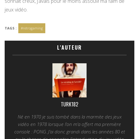
sonnait creux, j’avais pour le moins assouvi ma faim de
jeux vidéo.
TAGS :
#retrogaming
L'AUTEUR
TURK182
Né en 1970 je suis tombé dans la marmite des jeux
vidéo en 1978 lorsque l’on m’a offert ma première
console : PONG. J’ai donc grandi dans les années 80 et