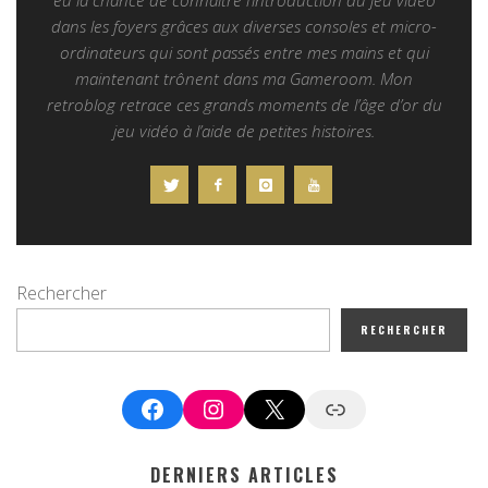
eu la chance de connaitre l’introduction du jeu vidéo
dans les foyers grâces aux diverses consoles et micro-
ordinateurs qui sont passés entre mes mains et qui
maintenant trônent dans ma Gameroom. Mon
retroblog retrace ces grands moments de l’âge d’or du
jeu vidéo à l’aide de petites histoires.
Rechercher
RECHERCHER
Facebook
Instagram
X
Google News
DERNIERS ARTICLES